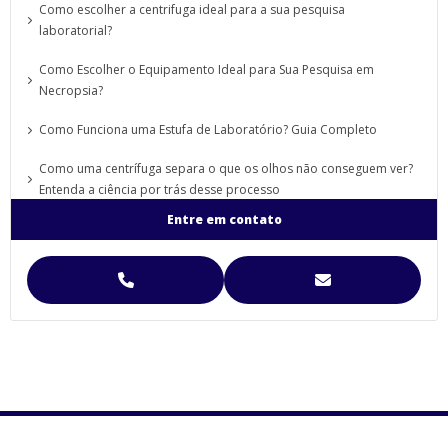
Como escolher a centrifuga ideal para a sua pesquisa
laboratorial?
Como Escolher o Equipamento Ideal para Sua Pesquisa em
Necropsia?
Como Funciona uma Estufa de Laboratório? Guia Completo
Como uma centrífuga separa o que os olhos não conseguem ver?
Entenda a ciência por trás desse processo
Entre em contato
Desagregador De Celulose: Saiba Como Ele Funciona
Dry Block (Bloco Seco): O que é, sua função e importância nos
laboratórios
Entenda a importância do Agitador de Plaquetas em Laboratórios
e Bancos de Sangue
Erros em processos laboratoriais: as falhas silenciosas que
geram prejuízo financeiro
Erros na Estufa Laboratorial que Comprometem Resultados |