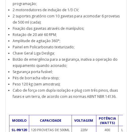
programação;
2 motoredutores de indução de 1/3 CV;
2 suportes giratório com 10 gavetas para acomodar 6 provetas
de 500 ml (cada);
Fixação das gavetas através de manípulos;
Rotação de 20 até 60 RPM;
Amplitude de agitação 360°;
Painel em Policarbonato texturizado;
Chave Geral Liga Desliga;
Botão de emergência para a segurança, inativa a operação do
equipamento quando acionado;
Segurança porta fusível;
Pés de borracha vibra-stop;
Peso 120 kg (sem amostras);
Cabo de força com dupla isolação e plug com três pinos, duas
fases e um terra, de acordo com as normas ABNT NBR 14136.
POTÊNCIA
MODELO
CAPACIDADE
VOLTAGEM
DIM
(WATTS)
SL-99/120
120 PROVETAS DE 500ML
220V
400
L=756 