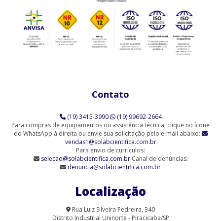
Agitador Magnético Analógico com Aquecimento (SL-91/A)
Agitador Magnético Analógico com Aquecimento 10 Provas (SL-
91/10)
Agitador Magnético Analógico com Aquecimento 3 Provas (SL-
91/3)
Contato
Agitador Magnético Analógico com Aquecimento 6 Provas (SL-
91/6)
(19) 3415-3990
(19) 99692-2664
Agitador Magnético Analógico sem Aquecimento (SL-90)
Para compras de equipamentos ou assistência técnica, clique no ícone
do WhatsApp à direita ou envie sua solicitação pelo e-mail abaixo:
vendas1@solabcientifica.com.br
Agitador Magnético Analógico sem Aquecimento - 6 Provas (SL-
Para envio de currículos:
90/6-Q)
selecao@solabcientifica.com.br
Canal de denúncias:
denuncia@solabcientifica.com.br
Agitador Magnético Analógico sem Aquecimento 9 Provas (SL-
90/9)
Localização
Agitador Magnético com Aquecimento Analógico (SL-91/A-H)
Rua Luiz Silveira Pedreira, 340
Distrito Industrial Uninorte - Piracicaba/SP