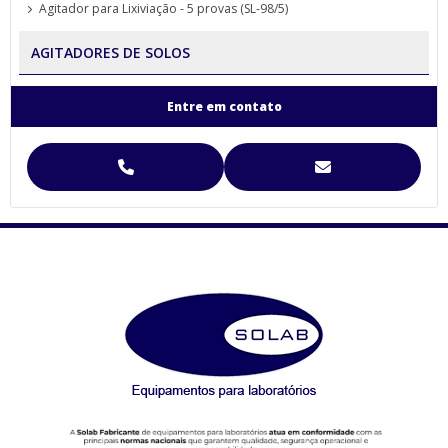
Agitador para Lixiviação - 5 provas (SL-98/5)
AGITADORES DE SOLOS
Agitador para Análise de Solos Proveta (SL-99)
Entre em contato
Agitador para Funil de Separação Squibb (SL-99/E-6)
Agitador para Separação de Agregados de Solo Yoder
Agitador para Separação de Agregados de Solo Yoder (SL-93)
Agitador Para Separação de Agregados de Solo Yoder - (SL-93/2T)
Agitador Proveta - 120 Provas - Análise de Solo (SL-99/120)
Agitador Proveta - 6 Provas - Análise de Solo (SL-99/6)
AGITADORES MAGNÉTICOS
Agitador Magnético Digital com Aquecimento e Sensor Externo
(SL-92/H)