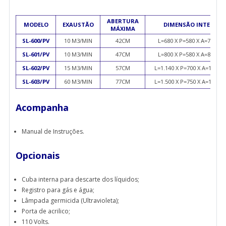
ABERTURA
MODELO
EXAUSTÃO
DIMENSÃO INTERNA
MÁXIMA
SL-600/PV
10 M3/MIN
42CM
L=680 X P=580 X A=770 M
SL-601/PV
10 M3/MIN
47CM
L=800 X P=580 X A=870 M
SL-602/PV
15 M3/MIN
57CM
L=1.140 X P=700 X A=1170
SL-603/PV
60 M3/MIN
77CM
L=1.500 X P=750 X A=1470
Acompanha
Manual de Instruções.
Opcionais
Cuba interna para descarte dos líquidos;
Registro para gás e água;
Lâmpada germicida (Ultravioleta);
Porta de acrilico;
110 Volts.