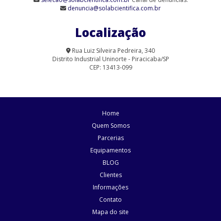
denuncia@solabcientifica.com.br
Agitador Magnético Analógico sem Aquecimento 9 Provas (SL-
90/9)
Localização
Agitador Magnético com Aquecimento Analógico (SL-91/A-H)
Rua Luiz Silveira Pedreira, 340
Distrito Industrial Uninorte - Piracicaba/SP
Agitador Magnético com Aquecimento para Laboratório | Solab
CEP: 13413-099
Agitador Magnético Digital com Aquecimento (SL-91/15)
Agitador Magnético Digital com Aquecimento (SL-91/D)
Home
Agitador Magnético Digital com Aquecimento (SL-95/D)
Quem Somos
Parcerias
Agitador Magnético Digital com Aquecimento e Sensor Externo
Equipamentos
Agitador Magnético Digital com Aquecimento e Sensor Externo
BLOG
(SL-92/HP)
Clientes
Informações
Agitador Magnético Digital com Aquecimento Plataforma
Pirocerâmica (SL-92/P)
Contato
Mapa do site
Agitador Magnético Digital Multiposicional com Aquecimento (SL-