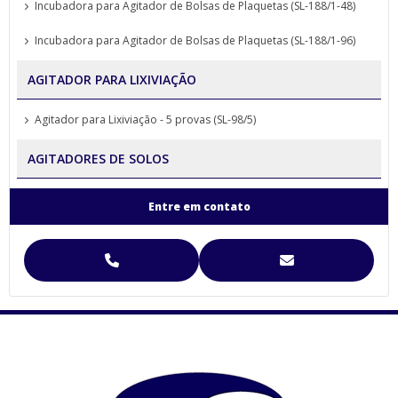
Incubadora para Agitador de Bolsas de Plaquetas (SL-188/1-48)
Incubadora para Agitador de Bolsas de Plaquetas (SL-188/1-96)
AGITADOR PARA LIXIVIAÇÃO
Agitador para Lixiviação - 5 provas (SL-98/5)
AGITADORES DE SOLOS
Agitador para Análise de Solos Proveta (SL-99)
Entre em contato
Agitador para Funil de Separação Squibb (SL-99/E-6)
Agitador para Separação de Agregados de Solo Yoder
Agitador para Separação de Agregados de Solo Yoder (SL-93)
Agitador Para Separação de Agregados de Solo Yoder - (SL-93/2T)
Agitador Proveta - 120 Provas - Análise de Solo (SL-99/120)