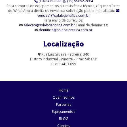
(19) 3415-3990
(19) 99692-2664
Para compras de equipamentos ou assistência técnica, clique no ícone
do WhatsApp à direita ou envie sua solicitação pelo e-mail abaixo:
vendas1@solabcientifica.com.br
Para envio de currículos:
selecao@solabcientifica.com.br
Canal de denúncias:
denuncia@solabcientifica.com.br
Localização
Rua Luiz Silveira Pedreira, 340
Distrito Industrial Uninorte - Piracicaba/SP
CEP: 13413-099
Home
Quem Somos
Parcerias
Equipamentos
BLOG
Clientes