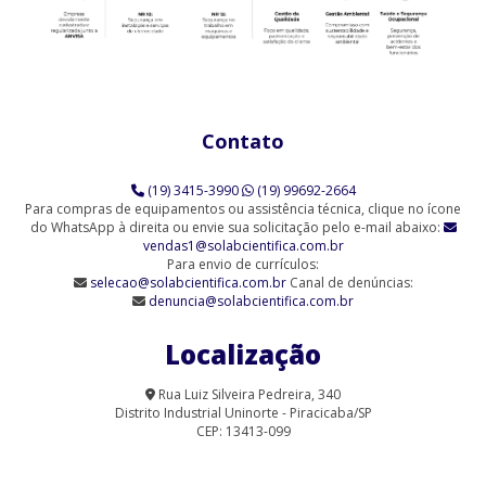
Agitador Magnético Analógico com Aquecimento 10 Provas (SL-
91/10)
Agitador Magnético Analógico com Aquecimento 3 Provas (SL-
91/3)
Contato
Agitador Magnético Analógico com Aquecimento 6 Provas (SL-
91/6)
(19) 3415-3990
(19) 99692-2664
Agitador Magnético Analógico sem Aquecimento (SL-90)
Para compras de equipamentos ou assistência técnica, clique no ícone
do WhatsApp à direita ou envie sua solicitação pelo e-mail abaixo:
vendas1@solabcientifica.com.br
Agitador Magnético Analógico sem Aquecimento - 6 Provas (SL-
Para envio de currículos:
90/6-Q)
selecao@solabcientifica.com.br
Canal de denúncias:
denuncia@solabcientifica.com.br
Agitador Magnético Analógico sem Aquecimento 9 Provas (SL-
90/9)
Localização
Agitador Magnético com Aquecimento Analógico (SL-91/A-H)
Rua Luiz Silveira Pedreira, 340
Distrito Industrial Uninorte - Piracicaba/SP
Agitador Magnético com Aquecimento para Laboratório | Solab
CEP: 13413-099
Agitador Magnético Digital com Aquecimento (SL-91/15)