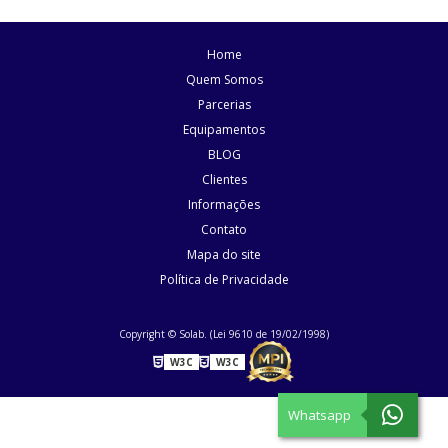
Agitador Magnético Digital com Aquecimento (SL-91/D)
Home
Agitador Magnético Digital com Aquecimento (SL-95/D)
Quem Somos
Parcerias
Agitador Magnético Digital com Aquecimento e Sensor Externo
Equipamentos
Agitador Magnético Digital com Aquecimento e Sensor Externo
BLOG
(SL-92/HP)
Clientes
Informações
Agitador Magnético Digital com Aquecimento Plataforma
Pirocerâmica (SL-92/P)
Contato
Mapa do site
Agitador Magnético Digital Multiposicional com Aquecimento (SL-
Política de Privacidade
92/9)
Agitador Magnético Digital sem Aquecimento (SL-90/D)
Copyright © Solab. (Lei 9610 de 19/02/1998)
W3C
W3C
Agitador Magnético Duplo Digital com Aquecimento e Sensor
Externo (SL-92/2H)
Whatsapp
Agitador Magnético Sem Aquecimento 12 Provas (SL-90/12)