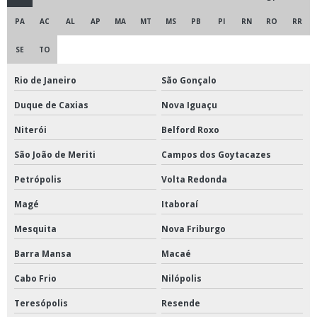
Moinho de jarro para laboratório
PA
AC
AL
AP
MA
MT
MS
PB
PI
RN
RO
RR
Moinho de solo
SE
TO
Moinho para minérios
Rio de Janeiro
São Gonçalo
Moinho tipo ciclone
Duque de Caxias
Nova Iguaçu
Prensa hidráulica com aquecimento para laboratório
Niterói
Belford Roxo
Refrigerador para vacinas
São João de Meriti
Campos dos Goytacazes
Refrigerador para vacinas preço
Petrópolis
Volta Redonda
Tanque de formol para cadáveres
Magé
Itaboraí
Tanques de formol
Mesquita
Nova Friburgo
Reator fermentador biorreator para laboratório
Barra Mansa
Macaé
Banho para ductilômetro
Cabo Frio
Nilópolis
Bomba peristáltica
Teresópolis
Resende