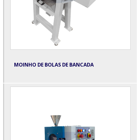
Estufa à vácuo para laboratório
Estufa bacteriológica laboratório
Estufa com agitação tipo wagner
Estufa de esterilização e secagem
Estufa industrial
MOINHO DE BOLAS DE BANCADA
Estufa microprocessada com circulação forçada de ar
Estufa secagem laboratório
Evaporador rotativo à vácuo
Evaporador rotativo preço
Extrator soxhlet para laboratório
Homogeneizador para laboratório
Incubadora shaker de bancada refrigerada