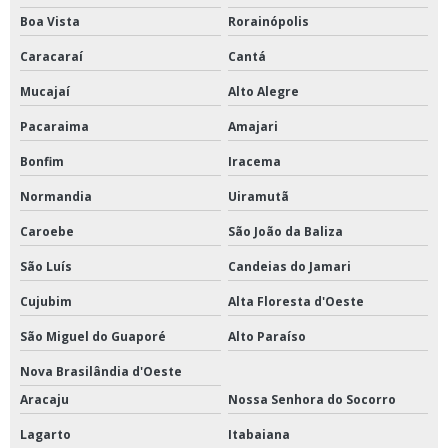
Boa Vista
Rorainópolis
Caracaraí
Cantá
Mucajaí
Alto Alegre
Pacaraima
Amajari
Bonfim
Iracema
Normandia
Uiramutã
Caroebe
São João da Baliza
São Luís
Candeias do Jamari
Cujubim
Alta Floresta d'Oeste
São Miguel do Guaporé
Alto Paraíso
Nova Brasilândia d'Oeste
Aracaju
Nossa Senhora do Socorro
Lagarto
Itabaiana