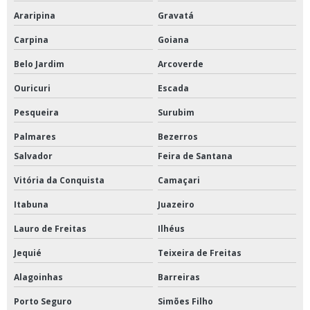
Araripina
Gravatá
Carpina
Goiana
Belo Jardim
Arcoverde
Ouricuri
Escada
Pesqueira
Surubim
Palmares
Bezerros
Salvador
Feira de Santana
Vitória da Conquista
Camaçari
Itabuna
Juazeiro
Lauro de Freitas
Ilhéus
Jequié
Teixeira de Freitas
Alagoinhas
Barreiras
Porto Seguro
Simões Filho