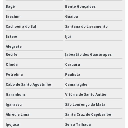
Bagé
Bento Gonçalves
Erechim
Guaíba
Cachoeira do Sul
Santana do Livramento
Esteio
Ijuí
Alegrete
Recife
Jaboatão dos Guararapes
Olinda
Caruaru
Petrolina
Paulista
Cabo de Santo Agostinho
Camaragibe
Garanhuns
Vitória de Santo Antão
Igarassu
São Lourenço da Mata
Abreu e Lima
Santa Cruz do Capibaribe
Ipojuca
Serra Talhada