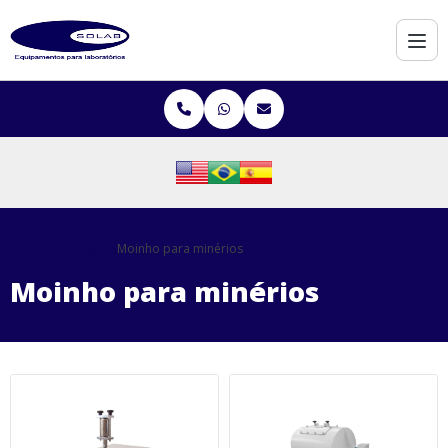
Home
Informações
Moinho para minérios
Moinho para minérios