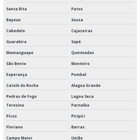
Santa Rita
Patos
Bayeux
Sousa
Cabedelo
Cajazeiras
Guarabira
Sapé
Mamanguape
Queimadas
São Bento
Monteiro
Esperança
Pombal
Catolé do Rocha
Alagoa Grande
Pedras de Fogo
Lagoa Seca
Teresina
Parnaíba
Picos
Piripiri
Floriano
Barras
Campo Maior
União