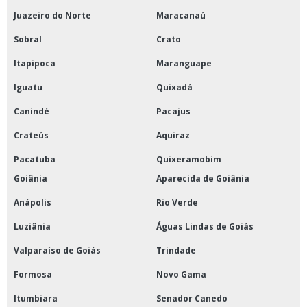
Juazeiro do Norte
Maracanaú
Sobral
Crato
Itapipoca
Maranguape
Iguatu
Quixadá
Canindé
Pacajus
Crateús
Aquiraz
Pacatuba
Quixeramobim
Goiânia
Aparecida de Goiânia
Anápolis
Rio Verde
Luziânia
Águas Lindas de Goiás
Valparaíso de Goiás
Trindade
Formosa
Novo Gama
Itumbiara
Senador Canedo