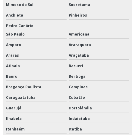
Liofilizador de laboratório
Mimoso do Sul
Sooretama
Mesa agitadora com movimento orbital
Anchieta
Pinheiros
Mesa agitadora para solos
Pedro Canário
São Paulo
Americana
Mesa necropsia inox
Amparo
Araraquara
Mesa para necropsia com cuba
Araras
Araçatuba
Moinho de bolas de bancada
Atibaia
Barueri
Moinho de facas para laboratório
Bauru
Bertioga
Prensa hidráulica para laboratório
Bragança Paulista
Campinas
Prensa para laboratório
Caraguatatuba
Cubatão
Reator fermentador
Guarujá
Hortolândia
Stomacher de laboratório
Ilhabela
Indaiatuba
Câmara de germinação
Itanhaém
Itatiba