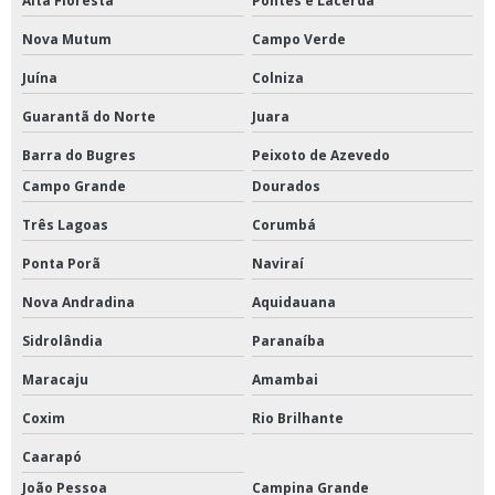
Alta Floresta
Pontes e Lacerda
Nova Mutum
Campo Verde
Juína
Colniza
Guarantã do Norte
Juara
Barra do Bugres
Peixoto de Azevedo
Campo Grande
Dourados
Três Lagoas
Corumbá
Ponta Porã
Naviraí
Nova Andradina
Aquidauana
Sidrolândia
Paranaíba
Maracaju
Amambai
Coxim
Rio Brilhante
Caarapó
João Pessoa
Campina Grande