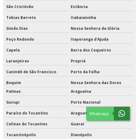
São Cristóvão
Estância
Tobias Barreto
Itabaianinha
Simão Dias
Nossa Senhora da Glória
Poço Redondo
Itaporanga d'Ajuda
Capela
Barra dos Coqueiros
Laranjeiras
Propriá
Canindé de São Francisco
Porto da Folha
Boquim
Nossa Senhora das Dores
Palmas
Araguaína
Gurupi
Porto Nacional
Paraíso do Tocantins
Araguatins
Whatsapp
Colinas do Tocantins
Guaraí
Tocantinópolis
Dianópolis