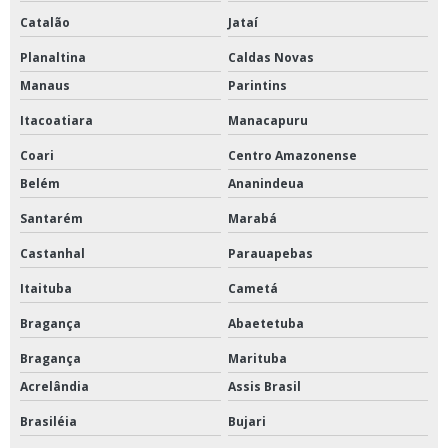
Catalão
Jataí
Planaltina
Caldas Novas
Manaus
Parintins
Itacoatiara
Manacapuru
Coari
Centro Amazonense
Belém
Ananindeua
Santarém
Marabá
Castanhal
Parauapebas
Itaituba
Cametá
Bragança
Abaetetuba
Bragança
Marituba
Acrelândia
Assis Brasil
Brasiléia
Bujari