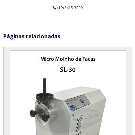
(19) 3415-3990
Britador de mandíbulas para laboratório
Câmara climática com controle de umidade relativa e temperatura
Câmara de conservação de vacinas
Páginas relacionadas
Câmara de conservação de vacinas preço
Câmara de conservação vertical
Câmara de germinação com alternância de temperatura e fotoperíodo
Câmara de germinação preço
Câmara de umidade saturada
Câmara incubadora bod
Centrífuga de bancada para laboratório
Centrífuga de laboratório
Centrífuga laboratório preço