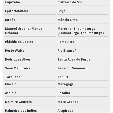
Capixaba
Cruzeiro do Sul
Epitaciolândia
Feijó
Jordão
Mâncio Lima
Manoel Urbano (Manuel
Marechal Thaumaturgo
Urbano)
(Taumaturgo, Thaumaturgo)
Plácido de Castro
Porto Acre
Porto Walter
Rio Branco*
Rodrigues Alves
Santa Rosa do Purus
Sena Madureira
Senador Guiomard
Tarauacá
Xapuri
Maceió
Maragogi
Atalaia
Batalha
Delmiro Gouveia
Mata Grande
Palmeira dos Índios
Arapiraca