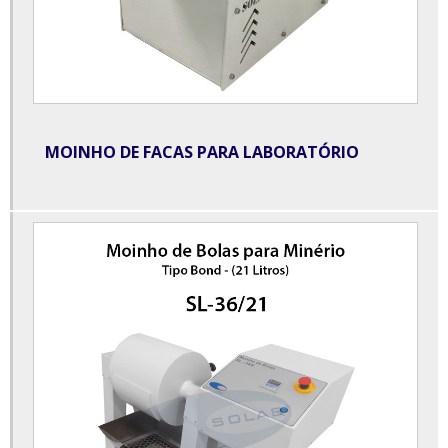
Centrífuga para butirômetro
Centrífuga para laboratório preço
Comprar equipamentos para laboratório de análises clínicas
Dessecador à vácuo
MOINHO DE FACAS PARA LABORATÓRIO
Destilador de água para laboratório
Destilador de água para laboratório preço
Destilador de nitrogênio para laboratório
Destilador de óleos essenciais para laboratório
Destilador de óleos essenciais preço
Equipamentos para laboratório de análises clínicas
Equipamentos para laboratório de análises clínicas preços
Equipamentos para laboratório de química