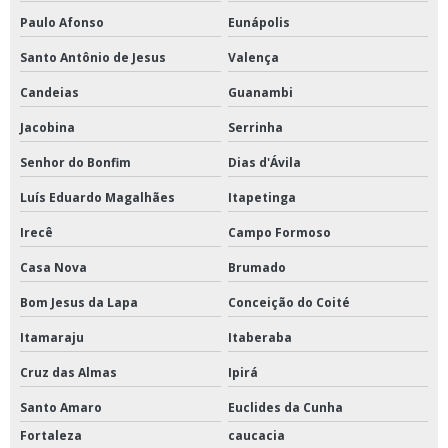
Paulo Afonso
Eunápolis
Santo Antônio de Jesus
Valença
Candeias
Guanambi
Jacobina
Serrinha
Senhor do Bonfim
Dias d'Ávila
Luís Eduardo Magalhães
Itapetinga
Irecê
Campo Formoso
Casa Nova
Brumado
Bom Jesus da Lapa
Conceição do Coité
Itamaraju
Itaberaba
Cruz das Almas
Ipirá
Santo Amaro
Euclides da Cunha
Fortaleza
caucacia