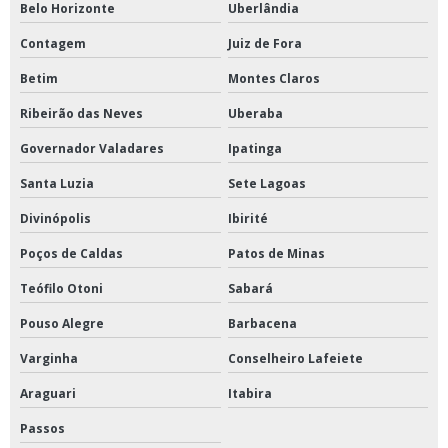
Belo Horizonte
Uberlândia
Bomba peristáltica para laboratório
Contagem
Juiz de Fora
Bomba peristáltica digital
Betim
Montes Claros
Britador de mandíbula
Ribeirão das Neves
Uberaba
Câmara climática
Governador Valadares
Ipatinga
Câmara climática para laboratório
Santa Luzia
Sete Lagoas
Centrifuga de laboratório de petróleo
Divinópolis
Ibirité
Centrifuga de petróleo
Poços de Caldas
Patos de Minas
Centrífuga refrigerada
Teófilo Otoni
Sabará
Centrifuga refrigerada de bancada
Pouso Alegre
Barbacena
Concentrador de amostras a vácuo
Varginha
Conselheiro Lafeiete
Concentrador de amostras nitrogênio
Araguari
Itabira
Concentradores de amostras
Passos