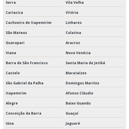
Estufa a vácuo
Serra
Vila Velha
Cariacica
Vitória
Estufa de esterilização
Cachoeiro de Itapemirim
Linhares
Estufa de esterilização e secagem para laboratório
São Mateus
Colatina
Estufa de esterilização hospitalar
Guarapari
Aracruz
Estufa para secagem de amostras
Viana
Nova Venécia
Evaporador a vácuo
Barra de São Francisco
Santa Maria de Jetibá
Evaporador para laboratório
Castelo
Marataízes
Homogeneizador de amostras tipo stomacher
São Gabriel da Palha
Domingos Martins
Homogeneizador em v
Itapemirim
Afonso Cláudio
Homogeneizador em y
Alegre
Baixo Guandu
Homogeneizador stomacher
Conceição da Barra
Guaçuí
Incubadora shaker refrigerada de piso
Iúna
Jaguaré