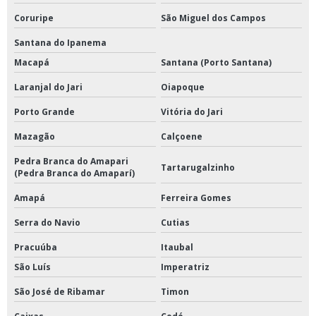
Coruripe
São Miguel dos Campos
Santana do Ipanema
Macapá
Santana (Porto Santana)
Laranjal do Jari
Oiapoque
Porto Grande
Vitória do Jari
Mazagão
Calçoene
Pedra Branca do Amapari
Tartarugalzinho
(Pedra Branca do Amaparí)
Amapá
Ferreira Gomes
Serra do Navio
Cutias
Pracuúba
Itaubal
São Luís
Imperatriz
São José de Ribamar
Timon