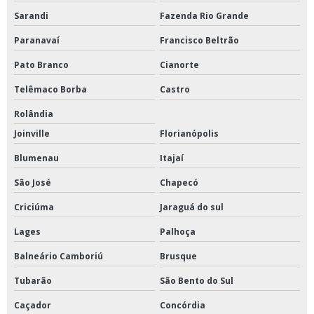
Sarandi
Fazenda Rio Grande
Paranavaí
Francisco Beltrão
Pato Branco
Cianorte
Telêmaco Borba
Castro
Rolândia
Joinville
Florianópolis
Blumenau
Itajaí
São José
Chapecó
Criciúma
Jaraguá do sul
Lages
Palhoça
Balneário Camboriú
Brusque
Tubarão
São Bento do Sul
Caçador
Concórdia