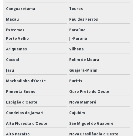
Canguaretama
Touros
Macau
Pau dos Ferros
Extremoz
Baraúna
Porto Velho
Ji-Paraná
Ariquemes
Vilhena
Cacoal
Rolim de Moura
Jaru
Guajará-Mirim
Machadinho d'Oeste
Buritis
Pimenta Bueno
Ouro Preto do Oeste
Espigão d'Oeste
Nova Mamoré
Candeias do Jamari
Cujubim
Alta Floresta d'Oeste
São Miguel do Guaporé
Alto Paraíso
Nova Brasilândia d'Oeste