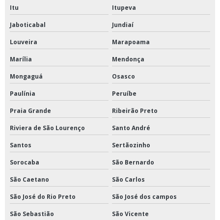
Banho para ductilímetro
Itu
Itupeva
Câmara de germinação tipo bod
Jaboticabal
Jundiaí
Câmara de germinação tipo mangelsdorf
Louveira
Marapoama
Reator fermentador comprar
Marília
Mendonça
Britador de mandíbula a venda
Mongaguá
Osasco
Centrifuga de petróleo comprar
Paulínia
Peruíbe
Estufa a vácuo comprar
Praia Grande
Ribeirão Preto
Incubadora shaker preço
Riviera de São Lourenço
Santo André
Santos
Sertãozinho
Sorocaba
São Bernardo
São Caetano
São Carlos
São José do Rio Preto
São José dos campos
São Sebastião
São Vicente