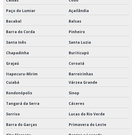
Caixas
Codó
Paço do Lumiar
Açailândia
Bacabal
Balsas
Barra do Corda
Pinheiro
Santa Inês
Santa Luzia
Chapadinha
Buriticupú
Grajaú
Coroatá
Itapecuru-Mirim
Barreirinhas
Cuiabá
Várzea Grande
Rondonópolis
Sinop
Tangará da Serra
Cáceres
Sorriso
Lucas do Rio Verde
Barra do Garças
Primavera do Leste