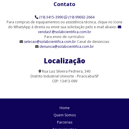
Contato
Agitador Magnético Analógico com Aquecimento 6 Provas (SL-
91/6)
(19) 3415-3990
(19) 99692-2664
Agitador Magnético Analógico sem Aquecimento (SL-90)
Para compras de equipamentos ou assistência técnica, clique no ícone
do WhatsApp à direita ou envie sua solicitação pelo e-mail abaixo:
vendas1@solabcientifica.com.br
Agitador Magnético Analógico sem Aquecimento - 6 Provas (SL-
Para envio de currículos:
90/6-Q)
selecao@solabcientifica.com.br
Canal de denúncias:
denuncia@solabcientifica.com.br
Agitador Magnético Analógico sem Aquecimento 9 Provas (SL-
90/9)
Localização
Agitador Magnético com Aquecimento Analógico (SL-91/A-H)
Rua Luiz Silveira Pedreira, 340
Distrito Industrial Uninorte - Piracicaba/SP
Agitador Magnético com Aquecimento para Laboratório | Solab
CEP: 13413-099
Agitador Magnético Digital com Aquecimento (SL-91/15)
Agitador Magnético Digital com Aquecimento (SL-91/D)
Home
Agitador Magnético Digital com Aquecimento (SL-95/D)
Quem Somos
Parcerias
Agitador Magnético Digital com Aquecimento e Sensor Externo