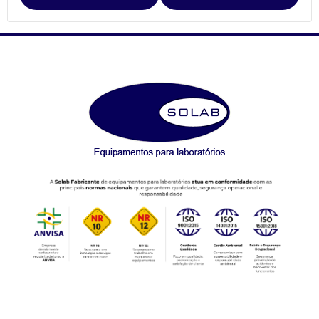
Agitador para Separação de Agregados de Solo Yoder (SL-93)
Agitador Para Separação de Agregados de Solo Yoder - (SL-93/2T)
Agitador Proveta - 120 Provas - Análise de Solo (SL-99/120)
Agitador Proveta - 6 Provas - Análise de Solo (SL-99/6)
AGITADORES MAGNÉTICOS
Agitador Magnético Digital com Aquecimento e Sensor Externo
(SL-92/H)
Agitador Magnético Analógico com Aquecimento (SL-91/A)
Agitador Magnético Analógico com Aquecimento 10 Provas (SL-
91/10)
Agitador Magnético Analógico com Aquecimento 3 Provas (SL-
91/3)