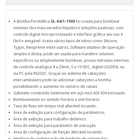
A Bomba Peristáltica
SL-64/1-1505
foi criada para bombear
volumes dos mais variados líquidos e soluções pastosas, com
controle digital microprocessado e interface gráfica seu uso é
fácil e amigável. Aceita vários tipos de tubos como Silicone,
Tygon, Neopreme entre outros. Software intuitivo de operação
simples e direta, pode ser usada para transferir volumes
específicos ou simplesmente bombear, possui entradas externas
de controle analógica 4 a 20mA, 0 a 10 VDC, digital LIG/DESL ou
via PC pela RS232C. Graças ao sistema de cabeçotes
intercambiáveis pode-se adicionar cabeçotes a bomba
possibilitando o aumento no número de canais
Gabinete construído totalmente em aço inox AISI 304 escovado.
Bombeamento no sentido horário e anti-horário.
Taxa de fluxo em tempo real alterável tocando.
Área de exibição para configuração de parâmetros.
Área de exibição para trabalho dinâmico.
Área de exibição para parâmetro de execução.
Área de configuração de função alterável tocando.
Interface de configuração de medição de volume fixo.