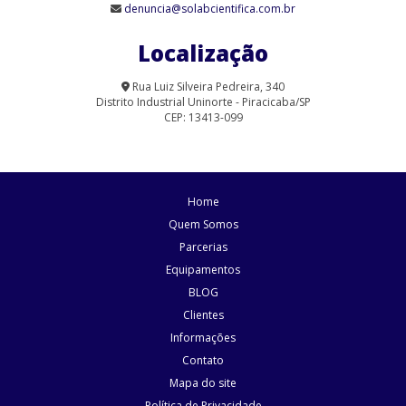
denuncia@solabcientifica.com.br
Agitador Magnético Analógico sem Aquecimento 9 Provas (SL-
90/9)
Localização
Agitador Magnético com Aquecimento Analógico (SL-91/A-H)
Rua Luiz Silveira Pedreira, 340
Distrito Industrial Uninorte - Piracicaba/SP
Agitador Magnético com Aquecimento para Laboratório | Solab
CEP: 13413-099
Agitador Magnético Digital com Aquecimento (SL-91/15)
Agitador Magnético Digital com Aquecimento (SL-91/D)
Home
Agitador Magnético Digital com Aquecimento (SL-95/D)
Quem Somos
Parcerias
Agitador Magnético Digital com Aquecimento e Sensor Externo
Equipamentos
Agitador Magnético Digital com Aquecimento e Sensor Externo
BLOG
(SL-92/HP)
Clientes
Informações
Agitador Magnético Digital com Aquecimento Plataforma
Pirocerâmica (SL-92/P)
Contato
Mapa do site
Agitador Magnético Digital Multiposicional com Aquecimento (SL-
Política de Privacidade