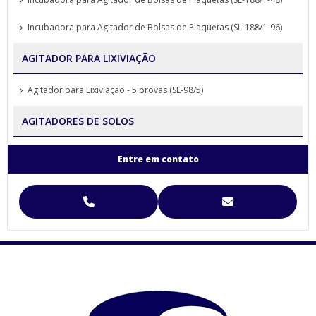
Incubadora para Agitador de Bolsas de Plaquetas (SL-188/1-96)
AGITADOR PARA LIXIVIAÇÃO
Agitador para Lixiviação - 5 provas (SL-98/5)
AGITADORES DE SOLOS
Agitador para Análise de Solos Proveta (SL-99)
Entre em contato
Agitador para Funil de Separação Squibb (SL-99/E-6)
Agitador para Separação de Agregados de Solo Yoder
Agitador para Separação de Agregados de Solo Yoder (SL-93)
Agitador Para Separação de Agregados de Solo Yoder - (SL-93/2T)
Agitador Proveta - 120 Provas - Análise de Solo (SL-99/120)