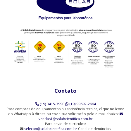
Agitador Proveta - 6 Provas - Análise de Solo (SL-99/6)
AGITADORES MAGNÉTICOS
Agitador Magnético Digital com Aquecimento e Sensor Externo
(SL-92/H)
Agitador Magnético Analógico com Aquecimento (SL-91/A)
Agitador Magnético Analógico com Aquecimento 10 Provas (SL-
91/10)
Agitador Magnético Analógico com Aquecimento 3 Provas (SL-
91/3)
Contato
Agitador Magnético Analógico com Aquecimento 6 Provas (SL-
91/6)
(19) 3415-3990
(19) 99692-2664
Agitador Magnético Analógico sem Aquecimento (SL-90)
Para compras de equipamentos ou assistência técnica, clique no ícone
do WhatsApp à direita ou envie sua solicitação pelo e-mail abaixo:
vendas1@solabcientifica.com.br
Agitador Magnético Analógico sem Aquecimento - 6 Provas (SL-
Para envio de currículos:
90/6-Q)
selecao@solabcientifica.com.br
Canal de denúncias: