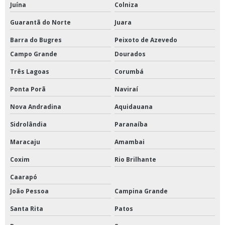
Juína
Colniza
Guarantã do Norte
Juara
Barra do Bugres
Peixoto de Azevedo
Campo Grande
Dourados
Três Lagoas
Corumbá
Ponta Porã
Naviraí
Nova Andradina
Aquidauana
Sidrolândia
Paranaíba
Maracaju
Amambai
Coxim
Rio Brilhante
Caarapó
João Pessoa
Campina Grande
Santa Rita
Patos