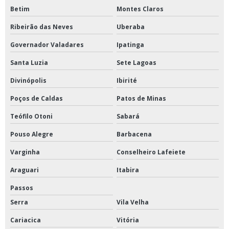
Britador de mandíbula
Betim
Montes Claros
Câmara climática
Ribeirão das Neves
Uberaba
Câmara climática para laboratório
Governador Valadares
Ipatinga
Centrifuga de laboratório de petróleo
Santa Luzia
Sete Lagoas
Centrifuga de petróleo
Divinópolis
Ibirité
Centrífuga refrigerada
Poços de Caldas
Patos de Minas
Centrifuga refrigerada de bancada
Teófilo Otoni
Sabará
Concentrador de amostras a vácuo
Pouso Alegre
Barbacena
Concentrador de amostras nitrogênio
Varginha
Conselheiro Lafeiete
Araguari
Itabira
Concentradores de amostras
Passos
Estufa a vácuo
Serra
Vila Velha
Estufa de esterilização
Cariacica
Vitória
Estufa de esterilização e secagem para laboratório