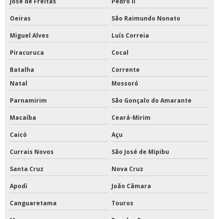
José de Freitas
Pedro II
Oeiras
São Raimundo Nonato
Miguel Alves
Luís Correia
Piracuruca
Cocal
Batalha
Corrente
Natal
Mossoró
Parnamirim
São Gonçalo do Amarante
Macaíba
Ceará-Mirim
Caicó
Açu
Currais Novos
São José de Mipibu
Santa Cruz
Nova Cruz
Apodi
João Câmara
Canguaretama
Touros