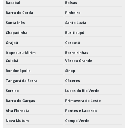
Bacabal
Balsas
Barra do Corda
Pinheiro
Santa Inês
Santa Luzia
Chapadinha
Buriticupú
Grajaú
Coroatá
Itapecuru-Mirim
Barreirinhas
Cuiabá
Várzea Grande
Rondonópolis
Sinop
Tangará da Serra
Cáceres
Sorriso
Lucas do Rio Verde
Barra do Garças
Primavera do Leste
Alta Floresta
Pontes e Lacerda
Nova Mutum
Campo Verde