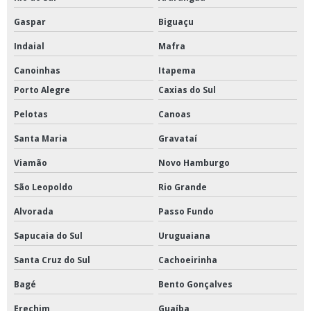
Gaspar
Biguaçu
Indaial
Mafra
Canoinhas
Itapema
Porto Alegre
Caxias do Sul
Pelotas
Canoas
Santa Maria
Gravataí
Viamão
Novo Hamburgo
São Leopoldo
Rio Grande
Alvorada
Passo Fundo
Sapucaia do Sul
Uruguaiana
Santa Cruz do Sul
Cachoeirinha
Bagé
Bento Gonçalves
Erechim
Guaíba