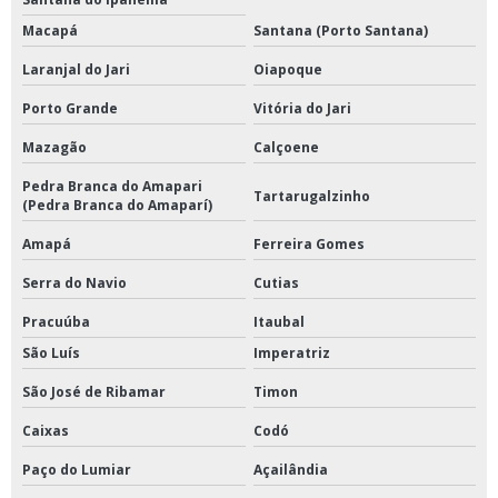
Macapá
Santana (Porto Santana)
Laranjal do Jari
Oiapoque
Porto Grande
Vitória do Jari
Mazagão
Calçoene
Pedra Branca do Amapari
Tartarugalzinho
(Pedra Branca do Amaparí)
Amapá
Ferreira Gomes
Serra do Navio
Cutias
Pracuúba
Itaubal
São Luís
Imperatriz
São José de Ribamar
Timon
Caixas
Codó
Paço do Lumiar
Açailândia