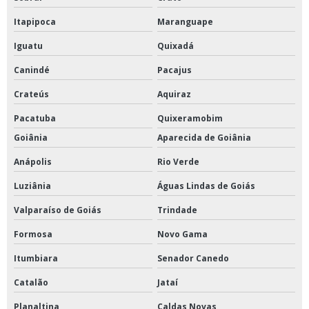
Itapipoca
Maranguape
Iguatu
Quixadá
Canindé
Pacajus
Crateús
Aquiraz
Pacatuba
Quixeramobim
Goiânia
Aparecida de Goiânia
Anápolis
Rio Verde
Luziânia
Águas Lindas de Goiás
Valparaíso de Goiás
Trindade
Formosa
Novo Gama
Itumbiara
Senador Canedo
Catalão
Jataí
Planaltina
Caldas Novas