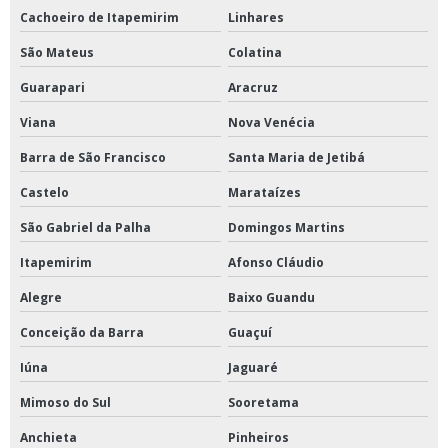
Cachoeiro de Itapemirim
Linhares
Estufa de esterilização hospitalar
São Mateus
Colatina
Estufa para secagem de amostras
Guarapari
Aracruz
Evaporador a vácuo
Viana
Nova Venécia
Evaporador para laboratório
Barra de São Francisco
Santa Maria de Jetibá
Homogeneizador de amostras tipo stomacher
Castelo
Marataízes
Homogeneizador em v
São Gabriel da Palha
Domingos Martins
Homogeneizador em y
Itapemirim
Afonso Cláudio
Homogeneizador stomacher
Alegre
Baixo Guandu
Incubadora shaker refrigerada de piso
Conceição da Barra
Guaçuí
Liofilizador de laboratório
Iúna
Jaguaré
Mimoso do Sul
Sooretama
Mesa agitadora com movimento orbital
Anchieta
Pinheiros
Mesa agitadora para solos