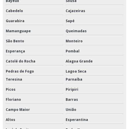
Bayeux
Sousa
Cabedelo
Cajazeiras
Guarabira
Sapé
Mamanguape
Queimadas
São Bento
Monteiro
Esperança
Pombal
Catolé do Rocha
Alagoa Grande
Pedras de Fogo
Lagoa Seca
Teresina
Parnaíba
Picos
Piripiri
Floriano
Barras
Campo Maior
União
Altos
Esperantina