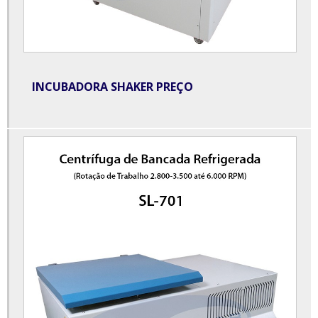
Estufa com agitação tipo wagner
Estufa de esterilização e secagem
Estufa industrial
INCUBADORA SHAKER PREÇO
Estufa microprocessada com circulação forçada de ar
Estufa secagem laboratório
Evaporador rotativo à vácuo
Evaporador rotativo preço
Extrator soxhlet para laboratório
Homogeneizador para laboratório
Incubadora shaker de bancada refrigerada
Liofilizador de alimentos
Liofilizador de alimentos preço