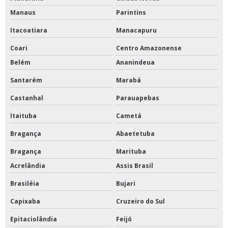
Manaus
Parintins
Itacoatiara
Manacapuru
Coari
Centro Amazonense
Belém
Ananindeua
Santarém
Marabá
Castanhal
Parauapebas
Itaituba
Cametá
Bragança
Abaetetuba
Bragança
Marituba
Acrelândia
Assis Brasil
Brasiléia
Bujari
Capixaba
Cruzeiro do Sul
Epitaciolândia
Feijó