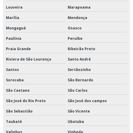
Louveira
Marapoama
Reator fermentador comprar
Marília
Mendonça
Britador de mandíbula a venda
Mongaguá
Osasco
Centrifuga de petróleo comprar
Paulínia
Peruíbe
Estufa a vácuo comprar
Praia Grande
Ribeirão Preto
Incubadora shaker preço
Riviera de São Lourenço
Santo André
Santos
Sertãozinho
Sorocaba
São Bernardo
São Caetano
São Carlos
São José do Rio Preto
São José dos campos
São Sebastião
São Vicente
Taubaté
Ubatuba
Valinhos
Vinhedo