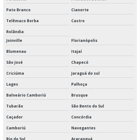
Pato Branco
Cianorte
Telêmaco Borba
Castro
Rolândia
Joinville
Florianópolis
Blumenau
Itajaí
São José
Chapecó
Criciúma
Jaraguá do sul
Lages
Palhoça
Balneário Camboriú
Brusque
Tubarão
São Bento do Sul
Caçador
Concórdia
Camboriú
Navegantes
Rio do Sul
Araranguá