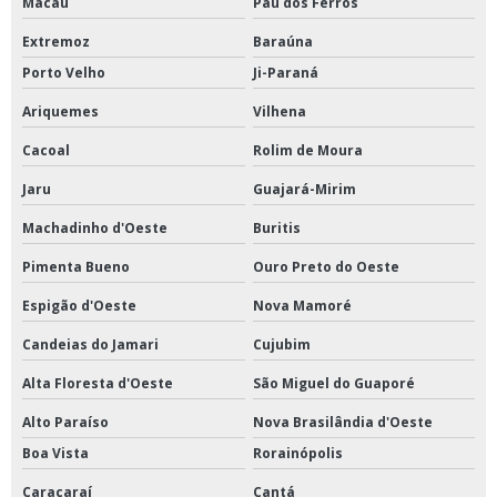
Macau
Pau dos Ferros
Extremoz
Baraúna
Porto Velho
Ji-Paraná
Ariquemes
Vilhena
Cacoal
Rolim de Moura
Jaru
Guajará-Mirim
Machadinho d'Oeste
Buritis
Pimenta Bueno
Ouro Preto do Oeste
Espigão d'Oeste
Nova Mamoré
Candeias do Jamari
Cujubim
Alta Floresta d'Oeste
São Miguel do Guaporé
Alto Paraíso
Nova Brasilândia d'Oeste
Boa Vista
Rorainópolis
Caracaraí
Cantá