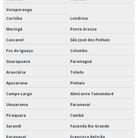
Votuporanga
Curitiba
Londrina
Maringá
Ponta Grossa
Cascavel
São José dos Pinhais
Foz do Iguaçu
Colombo
Guarapuava
Paranaguá
Araucária
Toledo
Apucarana
Pinhais
Campo Largo
Almirante Tamandaré
Umuarama
Paranavaí
Piraquara
Cambé
Sarandi
Fazenda Rio Grande
Paranavaí
Francisco Beltrão