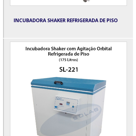
Comprar equipamentos para laboratório de análises clínicas
Dessecador à vácuo
INCUBADORA SHAKER REFRIGERADA DE PISO
Destilador de água para laboratório
Destilador de água para laboratório preço
Destilador de nitrogênio para laboratório
Destilador de óleos essenciais para laboratório
Destilador de óleos essenciais preço
Equipamentos para laboratório de análises clínicas
Equipamentos para laboratório de análises clínicas preços
Equipamentos para laboratório de química
Estufa à vácuo para laboratório
Estufa bacteriológica laboratório