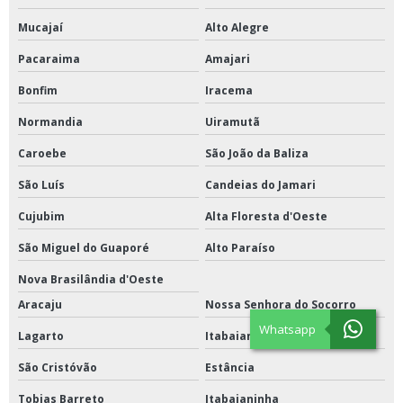
Mucajaí
Alto Alegre
Pacaraima
Amajari
Bonfim
Iracema
Normandia
Uiramutã
Caroebe
São João da Baliza
São Luís
Candeias do Jamari
Cujubim
Alta Floresta d'Oeste
São Miguel do Guaporé
Alto Paraíso
Nova Brasilândia d'Oeste
Aracaju
Nossa Senhora do Socorro
Whatsapp
Lagarto
Itabaiana
São Cristóvão
Estância
Tobias Barreto
Itabaianinha