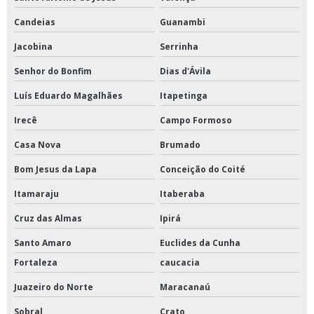
Candeias
Guanambi
Jacobina
Serrinha
Senhor do Bonfim
Dias d'Ávila
Luís Eduardo Magalhães
Itapetinga
Irecê
Campo Formoso
Casa Nova
Brumado
Bom Jesus da Lapa
Conceição do Coité
Itamaraju
Itaberaba
Cruz das Almas
Ipirá
Santo Amaro
Euclides da Cunha
Fortaleza
caucacia
Juazeiro do Norte
Maracanaú
Sobral
Crato