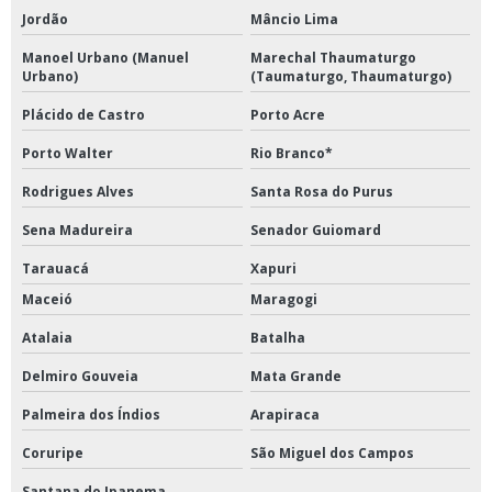
Jordão
Mâncio Lima
Manoel Urbano (Manuel
Marechal Thaumaturgo
Urbano)
(Taumaturgo, Thaumaturgo)
Plácido de Castro
Porto Acre
Porto Walter
Rio Branco*
Rodrigues Alves
Santa Rosa do Purus
Sena Madureira
Senador Guiomard
Tarauacá
Xapuri
Maceió
Maragogi
Atalaia
Batalha
Delmiro Gouveia
Mata Grande
Palmeira dos Índios
Arapiraca
Coruripe
São Miguel dos Campos
Santana do Ipanema