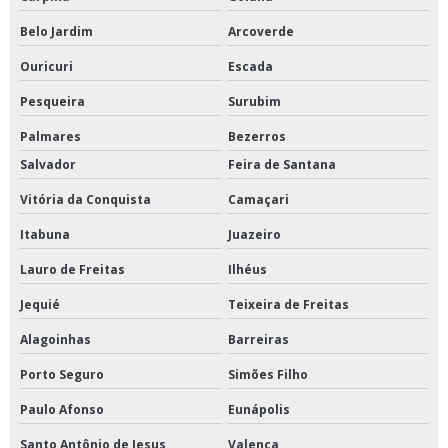
Belo Jardim
Arcoverde
Ouricuri
Escada
Pesqueira
Surubim
Palmares
Bezerros
Salvador
Feira de Santana
Vitória da Conquista
Camaçari
Itabuna
Juazeiro
Lauro de Freitas
Ilhéus
Jequié
Teixeira de Freitas
Alagoinhas
Barreiras
Porto Seguro
Simões Filho
Paulo Afonso
Eunápolis
Santo Antônio de Jesus
Valença