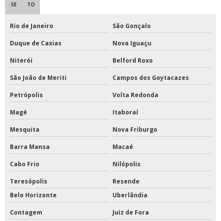
Moinho para minérios
SE
TO
Moinho tipo ciclone
Rio de Janeiro
São Gonçalo
Prensa hidráulica com aquecimento para laboratório
Duque de Caxias
Nova Iguaçu
Refrigerador para vacinas
Niterói
Belford Roxo
Refrigerador para vacinas preço
São João de Meriti
Campos dos Goytacazes
Tanque de formol para cadáveres
Petrópolis
Volta Redonda
Tanques de formol
Magé
Itaboraí
Mesquita
Nova Friburgo
Reator fermentador biorreator para laboratório
Barra Mansa
Macaé
Banho para ductilômetro
Cabo Frio
Nilópolis
Bomba peristáltica
Teresópolis
Resende
Bomba peristáltica para laboratório
Belo Horizonte
Uberlândia
Bomba peristáltica digital
Contagem
Juiz de Fora