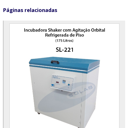
Câmara de conservação de vacinas
Páginas relacionadas
Câmara de conservação de vacinas preço
Câmara de conservação vertical
Câmara de germinação com alternância de temperatura e fotoperíodo
Câmara de germinação preço
Câmara de umidade saturada
Câmara incubadora bod
Centrífuga de bancada para laboratório
Centrífuga de laboratório
Centrífuga laboratório preço
Centrífuga para butirômetro
Centrífuga para laboratório preço