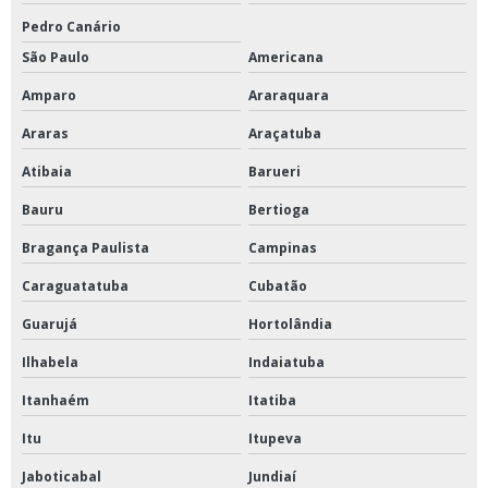
Pedro Canário
Mesa necropsia inox
São Paulo
Americana
Mesa para necropsia com cuba
Amparo
Araraquara
Moinho de bolas de bancada
Araras
Araçatuba
Moinho de facas para laboratório
Atibaia
Barueri
Prensa hidráulica para laboratório
Bauru
Bertioga
Prensa para laboratório
Bragança Paulista
Campinas
Reator fermentador
Caraguatatuba
Cubatão
Stomacher de laboratório
Guarujá
Hortolândia
Câmara de germinação
Ilhabela
Indaiatuba
Banho para ductilímetro
Itanhaém
Itatiba
Câmara de germinação tipo bod
Itu
Itupeva
Câmara de germinação tipo mangelsdorf
Jaboticabal
Jundiaí