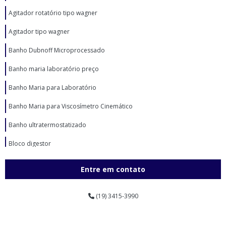
Agitador rotatório tipo wagner
Agitador tipo wagner
Banho Dubnoff Microprocessado
Banho maria laboratório preço
Banho Maria para Laboratório
Banho Maria para Viscosímetro Cinemático
Banho ultratermostatizado
Bloco digestor
Bloco digestor preço
Entre em contato
Britador de mandíbulas laboratório em sp
(19) 3415-3990
Britador de mandíbulas para laboratório
Câmara climática com controle de umidade relativa e temperatura