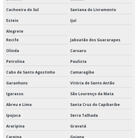
Cachoeira do Sul
Santana do Livramento
Esteio
Ijuí
Alegrete
Recife
Jaboatão dos Guararapes
Olinda
Caruaru
Petrolina
Paulista
Cabo de Santo Agostinho
Camaragibe
Garanhuns
Vitória de Santo Antão
Igarassu
São Lourenço da Mata
Abreu e Lima
Santa Cruz do Capibaribe
Ipojuca
Serra Talhada
Araripina
Gravatá
Carpina
Goiana