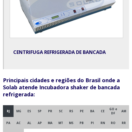
Liofilizador de bancada
Mesa agitadora orbital
Mesa para necrópsia
Misturador em v industrial
Misturador em y
CENTRIFUGA REFRIGERADA DE BANCADA
Misturador tipo y
Misturador y em aço inox
Principais cidades e regiões do Brasil onde a
Moinho de bolas
Solab atende Incubadora shaker de bancada
Moinho de bolas para laboratório
refrigerada:
Moinho de facas tipo willey
GO e
RJ
MG
ES
SP
PR
SC
RS
PE
BA
CE
AM
Moinho de jarro para laboratório
DF
Moinho de solo
PA
AC
AL
AP
MA
MT
MS
PB
PI
RN
RO
RR