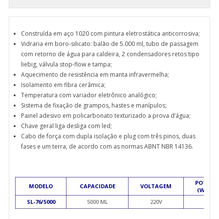
Construída em aço 1020 com pintura eletrostática anticorrosiva;
Vidraria em boro-silicato: balão de 5.000 ml, tubo de passagem
com retorno de água para caldeira, 2 condensadores retos tipo
liebig, válvula stop-flow e tampa;
Aquecimento de resistência em manta infravermelha;
Isolamento em fibra cerâmica;
Temperatura com variador eletrônico analógico;
Sistema de fixação de grampos, hastes e manípulos;
Painel adesivo em policarbonato texturizado a prova d’água;
Chave geral liga desliga com led;
Cabo de força com dupla isolação e plug com três pinos, duas
fases e um terra, de acordo com as normas ABNT NBR 14136.
POTÊNC
MODELO
CAPACIDADE
VOLTAGEM
(WATTS
SL-76/5000
5000 ML
220V
1500