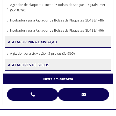
Agitador de Plaquetas Linear 96 Bolsas de Sangue - Digital/Timer
(SL-187/96)
Incubadora para Agitador de Bolsas de Plaquetas (SL-188/1-48)
Incubadora para Agitador de Bolsas de Plaquetas (SL-188/1-96)
AGITADOR PARA LIXIVIAÇÃO
Agitador para Lixiviação - 5 provas (SL-98/5)
AGITADORES DE SOLOS
Agitador para Análise de Solos Proveta (SL-99)
Entre em contato
Agitador para Funil de Separação Squibb (SL-99/E-6)
Agitador para Separação de Agregados de Solo Yoder
Agitador para Separação de Agregados de Solo Yoder (SL-93)