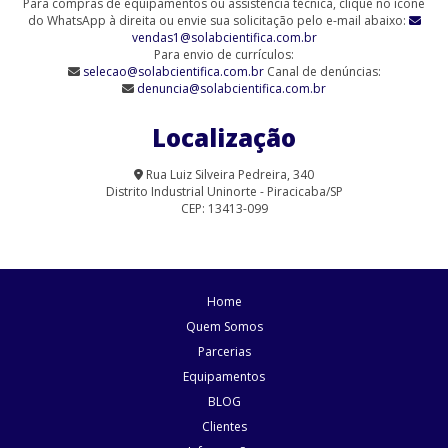
Agitador Magnético Analógico sem Aquecimento (SL-90)
Para compras de equipamentos ou assistência técnica, clique no ícone
do WhatsApp à direita ou envie sua solicitação pelo e-mail abaixo:
vendas1@solabcientifica.com.br
Agitador Magnético Analógico sem Aquecimento - 6 Provas (SL-
Para envio de currículos:
90/6-Q)
selecao@solabcientifica.com.br
Canal de denúncias:
denuncia@solabcientifica.com.br
Agitador Magnético Analógico sem Aquecimento 9 Provas (SL-
90/9)
Localização
Agitador Magnético com Aquecimento Analógico (SL-91/A-H)
Rua Luiz Silveira Pedreira, 340
Distrito Industrial Uninorte - Piracicaba/SP
Agitador Magnético com Aquecimento para Laboratório | Solab
CEP: 13413-099
Agitador Magnético Digital com Aquecimento (SL-91/15)
Agitador Magnético Digital com Aquecimento (SL-91/D)
Home
Agitador Magnético Digital com Aquecimento (SL-95/D)
Quem Somos
Parcerias
Agitador Magnético Digital com Aquecimento e Sensor Externo
Equipamentos
Agitador Magnético Digital com Aquecimento e Sensor Externo
BLOG
(SL-92/HP)
Clientes