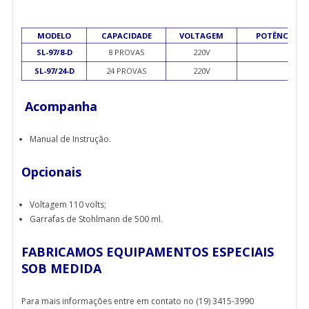
MODELO
CAPACIDADE
VOLTAGEM
POTÊNCIA (
SL-97/8-D
8 PROVAS
220V
500
SL-97/24-D
24 PROVAS
220V
500
Acompanha
Manual de Instrução.
Opcionais
Voltagem 110 volts;
Garrafas de Stohlmann de 500 ml.
FABRICAMOS EQUIPAMENTOS ESPECIAIS
SOB MEDIDA
Para mais informações entre em contato no (19) 3415-3990