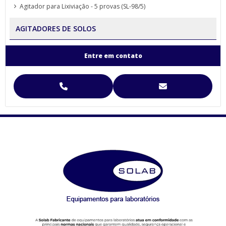
Agitador para Lixiviação - 5 provas (SL-98/5)
AGITADORES DE SOLOS
Agitador para Análise de Solos Proveta (SL-99)
Entre em contato
Agitador para Funil de Separação Squibb (SL-99/E-6)
Agitador para Separação de Agregados de Solo Yoder
Agitador para Separação de Agregados de Solo Yoder (SL-93)
Agitador Para Separação de Agregados de Solo Yoder - (SL-93/2T)
Agitador Proveta - 120 Provas - Análise de Solo (SL-99/120)
Agitador Proveta - 6 Provas - Análise de Solo (SL-99/6)
AGITADORES MAGNÉTICOS
Agitador Magnético Digital com Aquecimento e Sensor Externo
(SL-92/H)