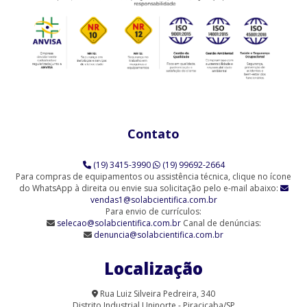
Agitador Magnético Analógico com Aquecimento (SL-91/A)
Agitador Magnético Analógico com Aquecimento 10 Provas (SL-
91/10)
Agitador Magnético Analógico com Aquecimento 3 Provas (SL-
91/3)
Contato
Agitador Magnético Analógico com Aquecimento 6 Provas (SL-
91/6)
(19) 3415-3990
(19) 99692-2664
Agitador Magnético Analógico sem Aquecimento (SL-90)
Para compras de equipamentos ou assistência técnica, clique no ícone
do WhatsApp à direita ou envie sua solicitação pelo e-mail abaixo:
vendas1@solabcientifica.com.br
Agitador Magnético Analógico sem Aquecimento - 6 Provas (SL-
Para envio de currículos:
90/6-Q)
selecao@solabcientifica.com.br
Canal de denúncias:
denuncia@solabcientifica.com.br
Agitador Magnético Analógico sem Aquecimento 9 Provas (SL-
90/9)
Localização
Agitador Magnético com Aquecimento Analógico (SL-91/A-H)
Rua Luiz Silveira Pedreira, 340
Distrito Industrial Uninorte - Piracicaba/SP