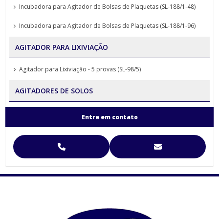
Incubadora para Agitador de Bolsas de Plaquetas (SL-188/1-48)
Incubadora para Agitador de Bolsas de Plaquetas (SL-188/1-96)
AGITADOR PARA LIXIVIAÇÃO
Agitador para Lixiviação - 5 provas (SL-98/5)
AGITADORES DE SOLOS
Agitador para Análise de Solos Proveta (SL-99)
Entre em contato
Agitador para Funil de Separação Squibb (SL-99/E-6)
Agitador para Separação de Agregados de Solo Yoder
Agitador para Separação de Agregados de Solo Yoder (SL-93)
Agitador Para Separação de Agregados de Solo Yoder - (SL-93/2T)
Agitador Proveta - 120 Provas - Análise de Solo (SL-99/120)