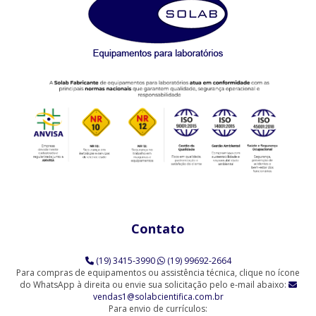
Agitador Proveta - 6 Provas - Análise de Solo (SL-99/6)
AGITADORES MAGNÉTICOS
Agitador Magnético Digital com Aquecimento e Sensor Externo
(SL-92/H)
Agitador Magnético Analógico com Aquecimento (SL-91/A)
Agitador Magnético Analógico com Aquecimento 10 Provas (SL-
91/10)
Agitador Magnético Analógico com Aquecimento 3 Provas (SL-
91/3)
Contato
Agitador Magnético Analógico com Aquecimento 6 Provas (SL-
91/6)
(19) 3415-3990
(19) 99692-2664
Agitador Magnético Analógico sem Aquecimento (SL-90)
Para compras de equipamentos ou assistência técnica, clique no ícone
do WhatsApp à direita ou envie sua solicitação pelo e-mail abaixo:
vendas1@solabcientifica.com.br
Agitador Magnético Analógico sem Aquecimento - 6 Provas (SL-
Para envio de currículos:
90/6-Q)