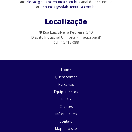
selecao@solabcientifica.com.br
Canal de denúncias:
denuncia@solabcientifica.com.br
Agitador Magnético Analógico sem Aquecimento 9 Provas (SL-
90/9)
Localização
Agitador Magnético com Aquecimento Analógico (SL-91/A-H)
Rua Luiz Silveira Pedreira, 340
Distrito Industrial Uninorte - Piracicaba/SP
Agitador Magnético com Aquecimento para Laboratório | Solab
CEP: 13413-099
Agitador Magnético Digital com Aquecimento (SL-91/15)
Agitador Magnético Digital com Aquecimento (SL-91/D)
Home
Agitador Magnético Digital com Aquecimento (SL-95/D)
Quem Somos
Parcerias
Agitador Magnético Digital com Aquecimento e Sensor Externo
Equipamentos
Agitador Magnético Digital com Aquecimento e Sensor Externo
BLOG
(SL-92/HP)
Clientes
Informações
Agitador Magnético Digital com Aquecimento Plataforma
Pirocerâmica (SL-92/P)
Contato
Mapa do site