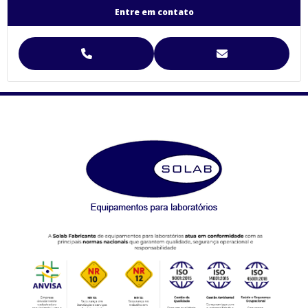
Agitador para Análise de Solos Proveta (SL-99)
Entre em contato
Agitador para Funil de Separação Squibb (SL-99/E-6)
Agitador para Separação de Agregados de Solo Yoder
Agitador para Separação de Agregados de Solo Yoder (SL-93)
Agitador Para Separação de Agregados de Solo Yoder - (SL-93/2T)
Agitador Proveta - 120 Provas - Análise de Solo (SL-99/120)
Agitador Proveta - 6 Provas - Análise de Solo (SL-99/6)
AGITADORES MAGNÉTICOS
Agitador Magnético Digital com Aquecimento e Sensor Externo
(SL-92/H)
Agitador Magnético Analógico com Aquecimento (SL-91/A)
Agitador Magnético Analógico com Aquecimento 10 Provas (SL-