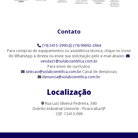
91/10)
Agitador Magnético Analógico com Aquecimento 3 Provas (SL-
91/3)
Contato
Agitador Magnético Analógico com Aquecimento 6 Provas (SL-
91/6)
(19) 3415-3990
(19) 99692-2664
Agitador Magnético Analógico sem Aquecimento (SL-90)
Para compras de equipamentos ou assistência técnica, clique no ícone
do WhatsApp à direita ou envie sua solicitação pelo e-mail abaixo:
vendas1@solabcientifica.com.br
Agitador Magnético Analógico sem Aquecimento - 6 Provas (SL-
Para envio de currículos:
90/6-Q)
selecao@solabcientifica.com.br
Canal de denúncias:
denuncia@solabcientifica.com.br
Agitador Magnético Analógico sem Aquecimento 9 Provas (SL-
90/9)
Localização
Agitador Magnético com Aquecimento Analógico (SL-91/A-H)
Rua Luiz Silveira Pedreira, 340
Distrito Industrial Uninorte - Piracicaba/SP
Agitador Magnético com Aquecimento para Laboratório | Solab
CEP: 13413-099
Agitador Magnético Digital com Aquecimento (SL-91/15)
Agitador Magnético Digital com Aquecimento (SL-91/D)