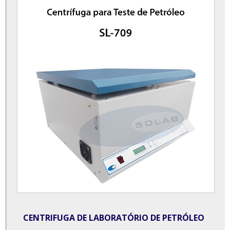
Destilador de nitrogênio para laboratório
Destilador de óleos essenciais para laboratório
Destilador de óleos essenciais preço
Equipamentos para laboratório de análises clínicas
Equipamentos para laboratório de análises clínicas preços
Equipamentos para laboratório de química
Estufa à vácuo para laboratório
Estufa bacteriológica laboratório
Estufa com agitação tipo wagner
Estufa de esterilização e secagem
Estufa industrial
CENTRIFUGA DE LABORATÓRIO DE PETRÓLEO
Estufa microprocessada com circulação forçada de ar