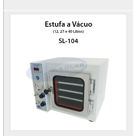
Estufa secagem laboratório
Evaporador rotativo à vácuo
Evaporador rotativo preço
Extrator soxhlet para laboratório
Homogeneizador para laboratório
Incubadora shaker de bancada refrigerada
Liofilizador de alimentos
Liofilizador de alimentos preço
Liofilizador de bancada
Mesa agitadora orbital
Mesa para necrópsia
Misturador em v industrial