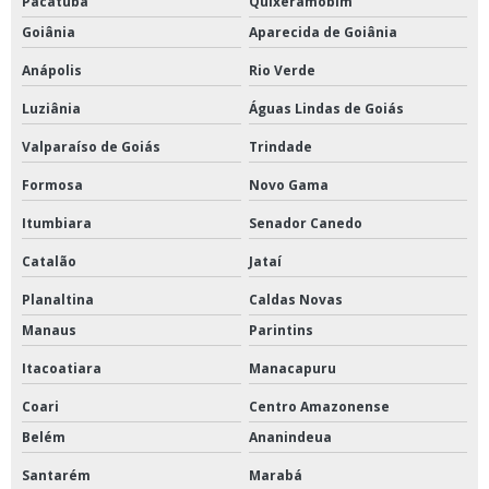
Pacatuba
Quixeramobim
Goiânia
Aparecida de Goiânia
Anápolis
Rio Verde
Luziânia
Águas Lindas de Goiás
Valparaíso de Goiás
Trindade
Formosa
Novo Gama
Itumbiara
Senador Canedo
Catalão
Jataí
Planaltina
Caldas Novas
Manaus
Parintins
Itacoatiara
Manacapuru
Coari
Centro Amazonense
Belém
Ananindeua
Santarém
Marabá