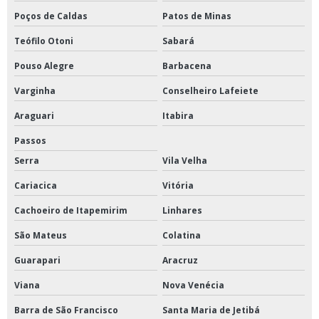
Centrifuga de petróleo
Poços de Caldas
Patos de Minas
Centrífuga refrigerada
Teófilo Otoni
Sabará
Centrifuga refrigerada de bancada
Pouso Alegre
Barbacena
Concentrador de amostras a vácuo
Varginha
Conselheiro Lafeiete
Concentrador de amostras nitrogênio
Araguari
Itabira
Concentradores de amostras
Passos
Estufa a vácuo
Serra
Vila Velha
Cariacica
Vitória
Estufa de esterilização
Cachoeiro de Itapemirim
Linhares
Estufa de esterilização e secagem para laboratório
São Mateus
Colatina
Estufa de esterilização hospitalar
Guarapari
Aracruz
Estufa para secagem de amostras
Viana
Nova Venécia
Evaporador a vácuo
Barra de São Francisco
Santa Maria de Jetibá
Evaporador para laboratório