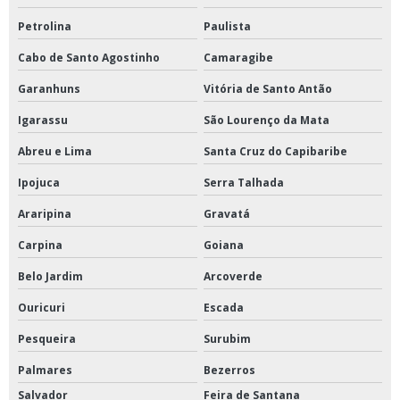
Petrolina
Paulista
Cabo de Santo Agostinho
Camaragibe
Garanhuns
Vitória de Santo Antão
Igarassu
São Lourenço da Mata
Abreu e Lima
Santa Cruz do Capibaribe
Ipojuca
Serra Talhada
Araripina
Gravatá
Carpina
Goiana
Belo Jardim
Arcoverde
Ouricuri
Escada
Pesqueira
Surubim
Palmares
Bezerros
Salvador
Feira de Santana