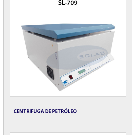
Câmara de germinação preço
Câmara de umidade saturada
Câmara incubadora bod
Centrífuga de bancada para laboratório
Centrífuga de laboratório
Centrífuga laboratório preço
Centrífuga para butirômetro
Centrífuga para laboratório preço
Comprar equipamentos para laboratório de análises clínicas
Dessecador à vácuo
CENTRIFUGA DE PETRÓLEO
Destilador de água para laboratório
Destilador de água para laboratório preço