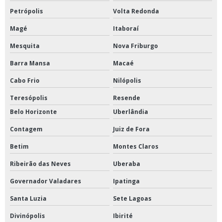
Refrigerador para vacinas preço
Petrópolis
Volta Redonda
Tanque de formol para cadáveres
Magé
Itaboraí
Tanques de formol
Mesquita
Nova Friburgo
Reator fermentador biorreator para laboratório
Barra Mansa
Macaé
Banho para ductilômetro
Cabo Frio
Nilópolis
Bomba peristáltica
Teresópolis
Resende
Belo Horizonte
Uberlândia
Bomba peristáltica para laboratório
Contagem
Juiz de Fora
Bomba peristáltica digital
Betim
Montes Claros
Britador de mandíbula
Ribeirão das Neves
Uberaba
Câmara climática
Governador Valadares
Ipatinga
Câmara climática para laboratório
Santa Luzia
Sete Lagoas
Centrifuga de laboratório de petróleo
Divinópolis
Ibirité