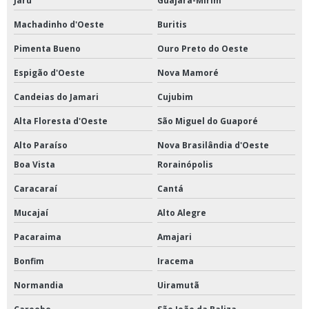
Jaru
Guajará-Mirim
Machadinho d'Oeste
Buritis
Pimenta Bueno
Ouro Preto do Oeste
Espigão d'Oeste
Nova Mamoré
Candeias do Jamari
Cujubim
Alta Floresta d'Oeste
São Miguel do Guaporé
Alto Paraíso
Nova Brasilândia d'Oeste
Boa Vista
Rorainópolis
Caracaraí
Cantá
Mucajaí
Alto Alegre
Pacaraima
Amajari
Bonfim
Iracema
Normandia
Uiramutã