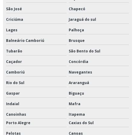
São José
Chapecó
Criciúma
Jaraguá do sul
Lages
Palhoça
Balneário Camboriú
Brusque
Tubarão
São Bento do Sul
Caçador
Concórdia
Camboriú
Navegantes
Rio do Sul
Araranguá
Gaspar
Biguaçu
Indaial
Mafra
Canoinhas
Itapema
Porto Alegre
Caxias do Sul
Pelotas
Canoas