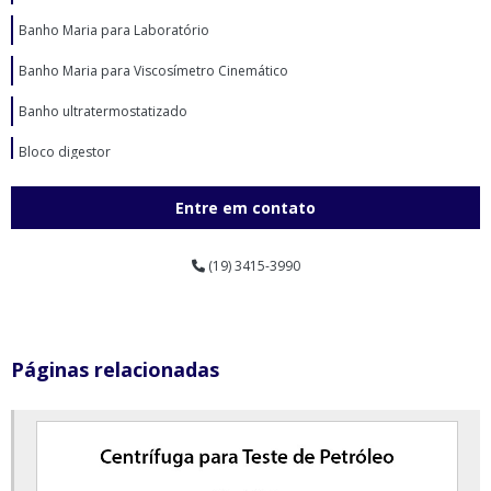
Banho Maria para Laboratório
Banho Maria para Viscosímetro Cinemático
Banho ultratermostatizado
Bloco digestor
Bloco digestor preço
Entre em contato
Britador de mandíbulas laboratório em sp
(19) 3415-3990
Britador de mandíbulas para laboratório
Câmara climática com controle de umidade relativa e temperatura
Câmara de conservação de vacinas
Páginas relacionadas
Câmara de conservação de vacinas preço
Câmara de conservação vertical
Câmara de germinação com alternância de temperatura e fotoperíodo