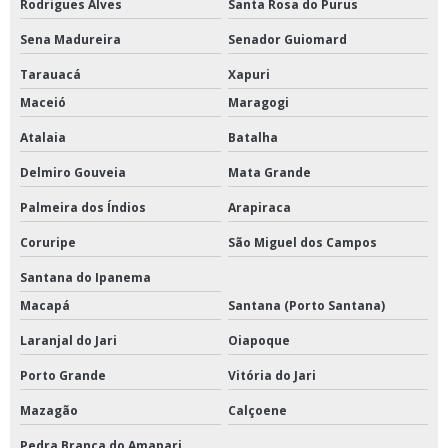
Rodrigues Alves
Santa Rosa do Purus
Sena Madureira
Senador Guiomard
Tarauacá
Xapuri
Maceió
Maragogi
Atalaia
Batalha
Delmiro Gouveia
Mata Grande
Palmeira dos Índios
Arapiraca
Coruripe
São Miguel dos Campos
Santana do Ipanema
Macapá
Santana (Porto Santana)
Laranjal do Jari
Oiapoque
Porto Grande
Vitória do Jari
Mazagão
Calçoene
Pedra Branca do Amapari