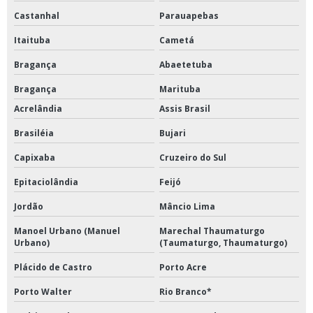
Castanhal
Parauapebas
Itaituba
Cametá
Bragança
Abaetetuba
Bragança
Marituba
Acrelândia
Assis Brasil
Brasiléia
Bujari
Capixaba
Cruzeiro do Sul
Epitaciolândia
Feijó
Jordão
Mâncio Lima
Manoel Urbano (Manuel
Marechal Thaumaturgo
Urbano)
(Taumaturgo, Thaumaturgo)
Plácido de Castro
Porto Acre
Porto Walter
Rio Branco*