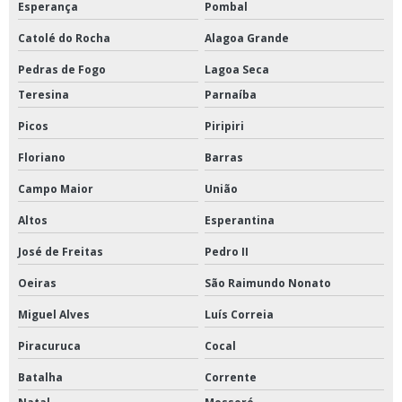
Esperança
Pombal
Catolé do Rocha
Alagoa Grande
Pedras de Fogo
Lagoa Seca
Teresina
Parnaíba
Picos
Piripiri
Floriano
Barras
Campo Maior
União
Altos
Esperantina
José de Freitas
Pedro II
Oeiras
São Raimundo Nonato
Miguel Alves
Luís Correia
Piracuruca
Cocal
Batalha
Corrente