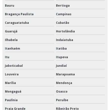
Bauru
Bertioga
Prensa hidráulica para laboratório
Bragança Paulista
Campinas
Prensa para laboratório
Caraguatatuba
Cubatão
Reator fermentador
Guarujá
Hortolândia
Stomacher de laboratório
Ilhabela
Indaiatuba
Câmara de germinação
Itanhaém
Itatiba
Banho para ductilímetro
Itu
Itupeva
Câmara de germinação tipo bod
Jaboticabal
Jundiaí
Câmara de germinação tipo mangelsdorf
Louveira
Marapoama
Reator fermentador comprar
Marília
Mendonça
Britador de mandíbula a venda
Mongaguá
Osasco
Centrifuga de petróleo comprar
Paulínia
Peruíbe
Estufa a vácuo comprar
Praia Grande
Ribeirão Preto