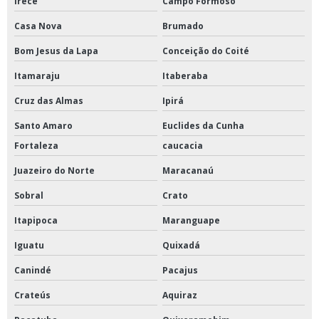
Irecê
Campo Formoso
Casa Nova
Brumado
Bom Jesus da Lapa
Conceição do Coité
Itamaraju
Itaberaba
Cruz das Almas
Ipirá
Santo Amaro
Euclides da Cunha
Fortaleza
caucacia
Juazeiro do Norte
Maracanaú
Sobral
Crato
Itapipoca
Maranguape
Iguatu
Quixadá
Canindé
Pacajus
Crateús
Aquiraz