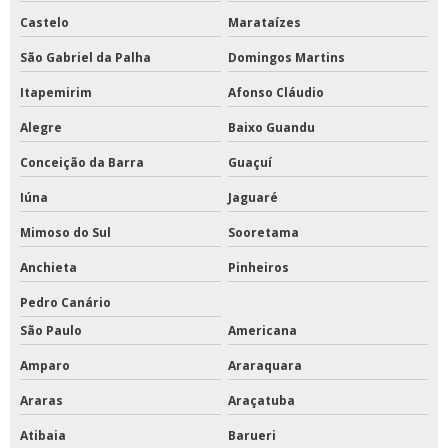
Castelo
Marataízes
Homogeneizador de amostras tipo stomacher
São Gabriel da Palha
Domingos Martins
Homogeneizador em v
Itapemirim
Afonso Cláudio
Homogeneizador em y
Alegre
Baixo Guandu
Homogeneizador stomacher
Conceição da Barra
Guaçuí
Incubadora shaker refrigerada de piso
Iúna
Jaguaré
Liofilizador de laboratório
Mimoso do Sul
Sooretama
Mesa agitadora com movimento orbital
Anchieta
Pinheiros
Mesa agitadora para solos
Pedro Canário
São Paulo
Americana
Mesa necropsia inox
Amparo
Araraquara
Mesa para necropsia com cuba
Araras
Araçatuba
Moinho de bolas de bancada
Atibaia
Barueri
Moinho de facas para laboratório