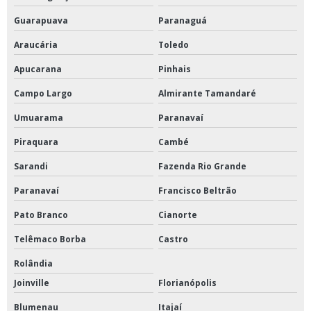
Guarapuava
Paranaguá
Araucária
Toledo
Apucarana
Pinhais
Campo Largo
Almirante Tamandaré
Umuarama
Paranavaí
Piraquara
Cambé
Sarandi
Fazenda Rio Grande
Paranavaí
Francisco Beltrão
Pato Branco
Cianorte
Telêmaco Borba
Castro
Rolândia
Joinville
Florianópolis
Blumenau
Itajaí