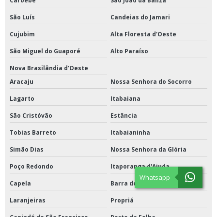
Caroebe
São João da Baliza
São Luís
Candeias do Jamari
Cujubim
Alta Floresta d'Oeste
São Miguel do Guaporé
Alto Paraíso
Nova Brasilândia d'Oeste
Aracaju
Nossa Senhora do Socorro
Lagarto
Itabaiana
São Cristóvão
Estância
Tobias Barreto
Itabaianinha
Simão Dias
Nossa Senhora da Glória
Poço Redondo
Itaporanga d'Ajuda
Whatsapp
Capela
Barra dos Coqueiros
Laranjeiras
Propriá