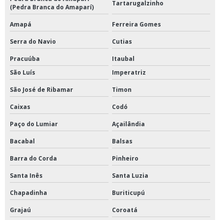
Tartarugalzinho
(Pedra Branca do Amaparí)
Amapá
Ferreira Gomes
Serra do Navio
Cutias
Pracuúba
Itaubal
São Luís
Imperatriz
São José de Ribamar
Timon
Caixas
Codó
Paço do Lumiar
Açailândia
Bacabal
Balsas
Barra do Corda
Pinheiro
Santa Inês
Santa Luzia
Chapadinha
Buriticupú
Grajaú
Coroatá