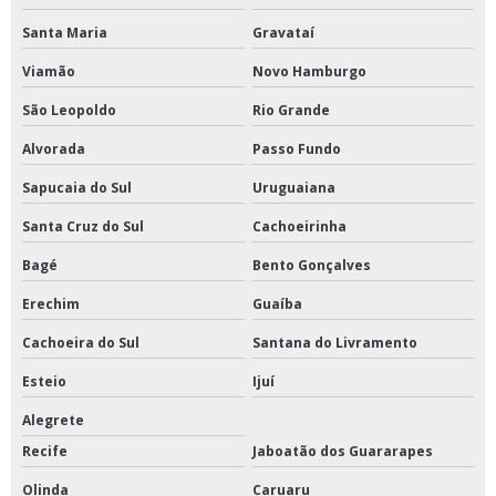
Santa Maria
Gravataí
Viamão
Novo Hamburgo
São Leopoldo
Rio Grande
Alvorada
Passo Fundo
Sapucaia do Sul
Uruguaiana
Santa Cruz do Sul
Cachoeirinha
Bagé
Bento Gonçalves
Erechim
Guaíba
Cachoeira do Sul
Santana do Livramento
Esteio
Ijuí
Alegrete
Recife
Jaboatão dos Guararapes
Olinda
Caruaru