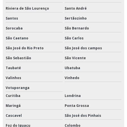
Incubadora shaker preço
Riviera de São Lourenço
Santo André
Santos
Sertãozinho
Sorocaba
São Bernardo
São Caetano
São Carlos
São José do Rio Preto
São José dos campos
São Sebastião
São Vicente
Taubaté
Ubatuba
Valinhos
Vinhedo
Votuporanga
Curitiba
Londrina
Maringá
Ponta Grossa
Cascavel
São José dos Pinhais
Foz do Iguaçu
Colombo