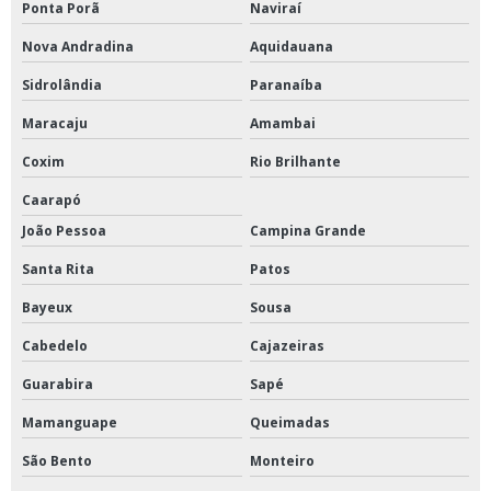
Ponta Porã
Naviraí
Nova Andradina
Aquidauana
Sidrolândia
Paranaíba
Maracaju
Amambai
Coxim
Rio Brilhante
Caarapó
João Pessoa
Campina Grande
Santa Rita
Patos
Bayeux
Sousa
Cabedelo
Cajazeiras
Guarabira
Sapé
Mamanguape
Queimadas
São Bento
Monteiro