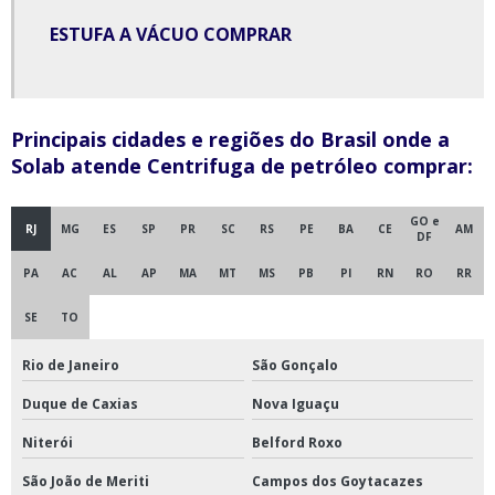
Misturador em y
ESTUFA A VÁCUO COMPRAR
Misturador tipo y
Misturador y em aço inox
Principais cidades e regiões do Brasil onde a
Moinho de bolas
Solab atende Centrifuga de petróleo comprar:
Moinho de bolas para laboratório
Moinho de facas tipo willey
GO e
RJ
MG
ES
SP
PR
SC
RS
PE
BA
CE
AM
DF
Moinho de jarro para laboratório
PA
AC
AL
AP
MA
MT
MS
PB
PI
RN
RO
RR
Moinho de solo
SE
TO
Moinho para minérios
Rio de Janeiro
São Gonçalo
Moinho tipo ciclone
Duque de Caxias
Nova Iguaçu
Prensa hidráulica com aquecimento para laboratório
Niterói
Belford Roxo
Refrigerador para vacinas
São João de Meriti
Campos dos Goytacazes