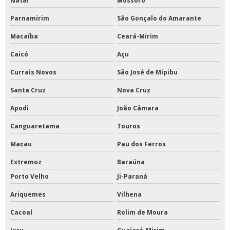
Natal
Mossoró
Parnamirim
São Gonçalo do Amarante
Macaíba
Ceará-Mirim
Caicó
Açu
Currais Novos
São José de Mipibu
Santa Cruz
Nova Cruz
Apodi
João Câmara
Canguaretama
Touros
Macau
Pau dos Ferros
Extremoz
Baraúna
Porto Velho
Ji-Paraná
Ariquemes
Vilhena
Cacoal
Rolim de Moura