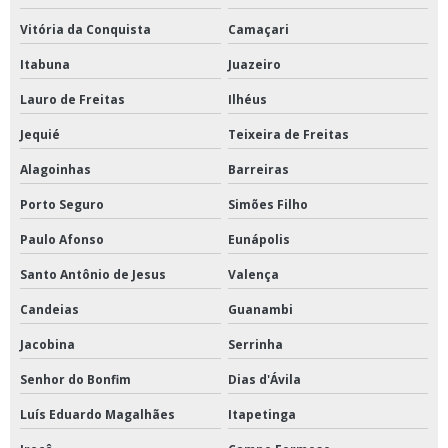
Vitória da Conquista
Camaçari
Itabuna
Juazeiro
Lauro de Freitas
Ilhéus
Jequié
Teixeira de Freitas
Alagoinhas
Barreiras
Porto Seguro
Simões Filho
Paulo Afonso
Eunápolis
Santo Antônio de Jesus
Valença
Candeias
Guanambi
Jacobina
Serrinha
Senhor do Bonfim
Dias d'Ávila
Luís Eduardo Magalhães
Itapetinga