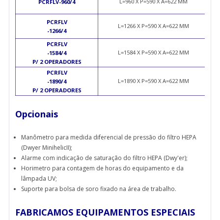
L=960 X P=590 X A=622 MM
PCRFLV-960/4
PCRFLV
L=1266 X P=590 X A=622 MM
-1266/4
PCRFLV
L=1584 X P=590 X A=622 MM
-1584/4
P/ 2 OPERADORES
PCRFLV
L=1890 X P=590 X A=622 MM
-1890/4
P/ 2 OPERADORES
Opcionais
Manômetro para medida diferencial de pressão do filtro HEPA
(Dwyer MinihelicII);
Alarme com indicação de saturação do filtro HEPA (Dwy'er);
Horimetro para contagem de horas do equipamento e da
lâmpada UV;
Suporte para bolsa de soro fixado na área de trabalho.
FABRICAMOS EQUIPAMENTOS ESPECIAIS