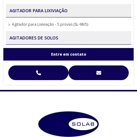
AGITADOR PARA LIXIVIAÇÃO
Agitador para Lixiviação - 5 provas (SL-98/5)
AGITADORES DE SOLOS
Agitador para Análise de Solos Proveta (SL-99)
Entre em contato
Agitador para Funil de Separação Squibb (SL-99/E-6)
Agitador para Separação de Agregados de Solo Yoder
Agitador para Separação de Agregados de Solo Yoder (SL-93)
Agitador Para Separação de Agregados de Solo Yoder - (SL-93/2T)
Agitador Proveta - 120 Provas - Análise de Solo (SL-99/120)
Agitador Proveta - 6 Provas - Análise de Solo (SL-99/6)
AGITADORES MAGNÉTICOS