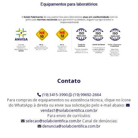
Agitador Magnético Digital com Aquecimento e Sensor Externo
(SL-92/H)
Agitador Magnético Analógico com Aquecimento (SL-91/A)
Agitador Magnético Analógico com Aquecimento 10 Provas (SL-
91/10)
Agitador Magnético Analógico com Aquecimento 3 Provas (SL-
91/3)
Contato
Agitador Magnético Analógico com Aquecimento 6 Provas (SL-
91/6)
(19) 3415-3990
(19) 99692-2664
Agitador Magnético Analógico sem Aquecimento (SL-90)
Para compras de equipamentos ou assistência técnica, clique no ícone
do WhatsApp à direita ou envie sua solicitação pelo e-mail abaixo:
vendas1@solabcientifica.com.br
Agitador Magnético Analógico sem Aquecimento - 6 Provas (SL-
Para envio de currículos:
90/6-Q)
selecao@solabcientifica.com.br
Canal de denúncias:
denuncia@solabcientifica.com.br
Agitador Magnético Analógico sem Aquecimento 9 Provas (SL-
90/9)