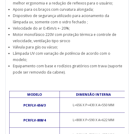
melhor ergonomia e a redução de reflexos para o usuário;
Apoio para os braços com curvatura alongada;
Dispositivo de segurança utilizado para acionamento da
lâmpada uv, somente com o vidro fechado ;
Velocidade do ar 0.45m/s +- 20%;
Motor monofásico 220V com proteção térmica e controle de
velocidade, ventilação tipo siroco
Válvula para gás ou vácuo;
Lâmpada UV com variação de potência de acordo com o
modelo;
Equipamento com base e rodízios giratórios com trava (suporte
pode ser removido da cabine).
MODELO
DIMENSÃO INTERNA
L=656 X P=430 X A=550 MM
PCRFLV-656/3
L=808 X P=590 X A=622 MM
PCRFLV-808/4