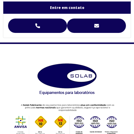
Agitador para Análise de Solos Proveta (SL-99)
Entre em contato
Agitador para Funil de Separação Squibb (SL-99/E-6)
Agitador para Separação de Agregados de Solo Yoder
Agitador para Separação de Agregados de Solo Yoder (SL-93)
Agitador Para Separação de Agregados de Solo Yoder - (SL-93/2T)
Agitador Proveta - 120 Provas - Análise de Solo (SL-99/120)
Agitador Proveta - 6 Provas - Análise de Solo (SL-99/6)
AGITADORES MAGNÉTICOS
Agitador Magnético Digital com Aquecimento e Sensor Externo
(SL-92/H)
Agitador Magnético Analógico com Aquecimento (SL-91/A)
Agitador Magnético Analógico com Aquecimento 10 Provas (SL-