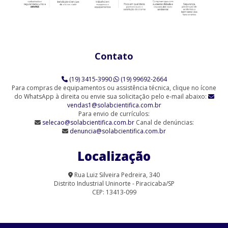
91/10)
Agitador Magnético Analógico com Aquecimento 3 Provas (SL-
91/3)
Contato
Agitador Magnético Analógico com Aquecimento 6 Provas (SL-
91/6)
(19) 3415-3990
(19) 99692-2664
Agitador Magnético Analógico sem Aquecimento (SL-90)
Para compras de equipamentos ou assistência técnica, clique no ícone
do WhatsApp à direita ou envie sua solicitação pelo e-mail abaixo:
vendas1@solabcientifica.com.br
Agitador Magnético Analógico sem Aquecimento - 6 Provas (SL-
Para envio de currículos:
90/6-Q)
selecao@solabcientifica.com.br
Canal de denúncias:
denuncia@solabcientifica.com.br
Agitador Magnético Analógico sem Aquecimento 9 Provas (SL-
90/9)
Localização
Agitador Magnético com Aquecimento Analógico (SL-91/A-H)
Rua Luiz Silveira Pedreira, 340
Distrito Industrial Uninorte - Piracicaba/SP
Agitador Magnético com Aquecimento para Laboratório | Solab
CEP: 13413-099
Agitador Magnético Digital com Aquecimento (SL-91/15)
Agitador Magnético Digital com Aquecimento (SL-91/D)