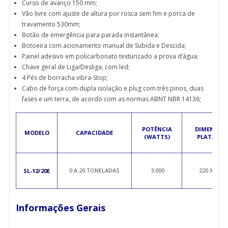
Curso de avanço 150 mm;
Vão livre com ajuste de altura por rosca sem fim e porca de
travamento 530mm;
Botão de emergência para parada instantânea;
Botoeira com acionamento manual de Subida e Descida;
Painel adesivo em policarbonato texturizado a prova d’água;
Chave geral de Liga/Desliga, com led;
4 Pés de borracha vibra-Stop;
Cabo de força com dupla isolação e plug com três pinos, duas
fases e um terra, de acordo com as normas ABNT NBR 14136;
POTÊNCIA
DIMENSÕES
MODELO
CAPACIDADE
(WATTS)
PLATAFO
0 A 20 TONELADAS
3.000
220 X 220
SL-12/20E
Informações Gerais