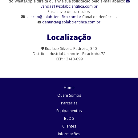
do WhatsApp à direita ou envie sua solicitação pelo e-mail abaixo:
vendas1@solabcientifica.com.br
Agitador Magnético Analógico sem Aquecimento - 6 Provas (SL-
Para envio de currículos:
90/6-Q)
selecao@solabcientifica.com.br
Canal de denúncias:
denuncia@solabcientifica.com.br
Agitador Magnético Analógico sem Aquecimento 9 Provas (SL-
90/9)
Localização
Agitador Magnético com Aquecimento Analógico (SL-91/A-H)
Rua Luiz Silveira Pedreira, 340
Distrito Industrial Uninorte - Piracicaba/SP
Agitador Magnético com Aquecimento para Laboratório | Solab
CEP: 13413-099
Agitador Magnético Digital com Aquecimento (SL-91/15)
Agitador Magnético Digital com Aquecimento (SL-91/D)
Home
Agitador Magnético Digital com Aquecimento (SL-95/D)
Quem Somos
Parcerias
Agitador Magnético Digital com Aquecimento e Sensor Externo
Equipamentos
Agitador Magnético Digital com Aquecimento e Sensor Externo
BLOG
(SL-92/HP)
Clientes
Informações
Agitador Magnético Digital com Aquecimento Plataforma