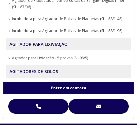
Agitador de Plaquetas Linear 96 Bolsas de Sangue - Digital/Timer
(SL-187/96)
Incubadora para Agitador de Bolsas de Plaquetas (SL-188/1-48)
Incubadora para Agitador de Bolsas de Plaquetas (SL-188/1-96)
AGITADOR PARA LIXIVIAÇÃO
Agitador para Lixiviação - 5 provas (SL-98/5)
AGITADORES DE SOLOS
Agitador para Análise de Solos Proveta (SL-99)
Entre em contato
Agitador para Funil de Separação Squibb (SL-99/E-6)
Agitador para Separação de Agregados de Solo Yoder
Agitador para Separação de Agregados de Solo Yoder (SL-93)
Agitador Para Separação de Agregados de Solo Yoder - (SL-93/2T)