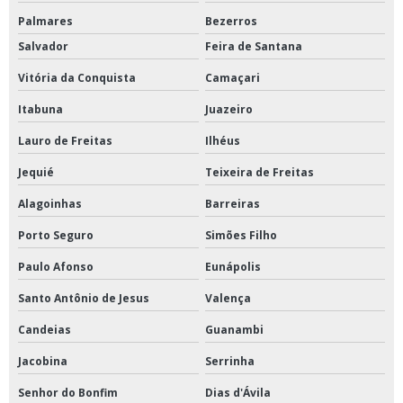
Palmares
Bezerros
Salvador
Feira de Santana
Vitória da Conquista
Camaçari
Itabuna
Juazeiro
Lauro de Freitas
Ilhéus
Jequié
Teixeira de Freitas
Alagoinhas
Barreiras
Porto Seguro
Simões Filho
Paulo Afonso
Eunápolis
Santo Antônio de Jesus
Valença
Candeias
Guanambi
Jacobina
Serrinha
Senhor do Bonfim
Dias d'Ávila