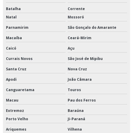
Batalha
Corrente
Natal
Mossoró
Parnamirim
São Gonçalo do Amarante
Macaíba
Ceará-Mirim
Caicó
Açu
Currais Novos
São José de Mipibu
Santa Cruz
Nova Cruz
Apodi
João Câmara
Canguaretama
Touros
Macau
Pau dos Ferros
Extremoz
Baraúna
Porto Velho
Ji-Paraná
Ariquemes
Vilhena