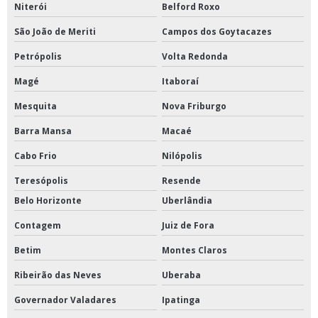
Niterói
Belford Roxo
Refrigerador para vacinas preço
São João de Meriti
Campos dos Goytacazes
Tanque de formol para cadáveres
Petrópolis
Volta Redonda
Tanques de formol
Magé
Itaboraí
Reator fermentador biorreator para laboratório
Mesquita
Nova Friburgo
Banho para ductilômetro
Barra Mansa
Macaé
Bomba peristáltica
Cabo Frio
Nilópolis
Bomba peristáltica para laboratório
Teresópolis
Resende
Bomba peristáltica digital
Belo Horizonte
Uberlândia
Britador de mandíbula
Contagem
Juiz de Fora
Câmara climática
Betim
Montes Claros
Ribeirão das Neves
Uberaba
Câmara climática para laboratório
Governador Valadares
Ipatinga
Centrifuga de laboratório de petróleo