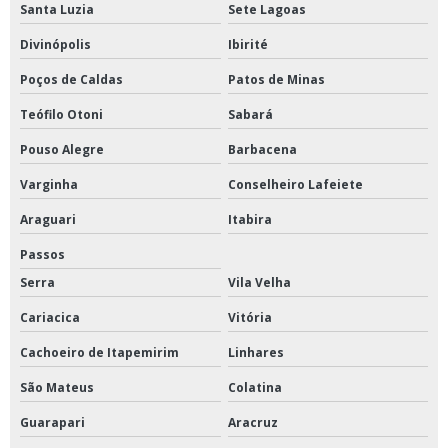
Santa Luzia
Sete Lagoas
Centrifuga de petróleo
Divinópolis
Ibirité
Centrífuga refrigerada
Poços de Caldas
Patos de Minas
Centrifuga refrigerada de bancada
Teófilo Otoni
Sabará
Concentrador de amostras a vácuo
Pouso Alegre
Barbacena
Concentrador de amostras nitrogênio
Varginha
Conselheiro Lafeiete
Concentradores de amostras
Araguari
Itabira
Estufa a vácuo
Passos
Estufa de esterilização
Serra
Vila Velha
Estufa de esterilização e secagem para laboratório
Cariacica
Vitória
Estufa de esterilização hospitalar
Cachoeiro de Itapemirim
Linhares
Estufa para secagem de amostras
São Mateus
Colatina
Evaporador a vácuo
Guarapari
Aracruz