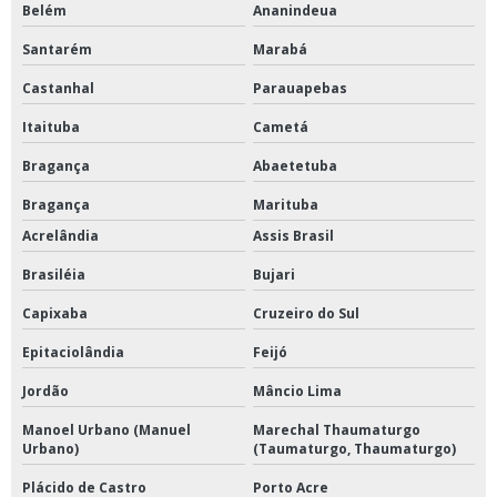
Belém
Ananindeua
Santarém
Marabá
Castanhal
Parauapebas
Itaituba
Cametá
Bragança
Abaetetuba
Bragança
Marituba
Acrelândia
Assis Brasil
Brasiléia
Bujari
Capixaba
Cruzeiro do Sul
Epitaciolândia
Feijó
Jordão
Mâncio Lima
Manoel Urbano (Manuel
Marechal Thaumaturgo
Urbano)
(Taumaturgo, Thaumaturgo)
Plácido de Castro
Porto Acre