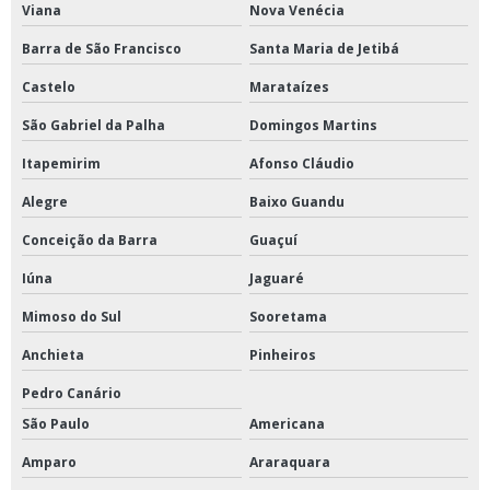
Viana
Nova Venécia
Evaporador para laboratório
Barra de São Francisco
Santa Maria de Jetibá
Homogeneizador de amostras tipo stomacher
Castelo
Marataízes
Homogeneizador em v
São Gabriel da Palha
Domingos Martins
Homogeneizador em y
Itapemirim
Afonso Cláudio
Homogeneizador stomacher
Alegre
Baixo Guandu
Incubadora shaker refrigerada de piso
Conceição da Barra
Guaçuí
Liofilizador de laboratório
Iúna
Jaguaré
Mesa agitadora com movimento orbital
Mimoso do Sul
Sooretama
Mesa agitadora para solos
Anchieta
Pinheiros
Mesa necropsia inox
Pedro Canário
Mesa para necropsia com cuba
São Paulo
Americana
Moinho de bolas de bancada
Amparo
Araraquara