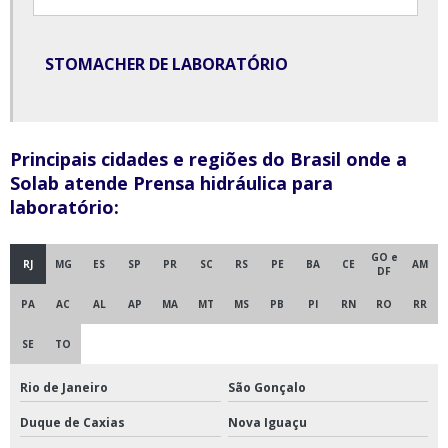
Misturador em y
Misturador tipo y
STOMACHER DE LABORATÓRIO
Misturador y em aço inox
Moinho de bolas
Principais cidades e regiões do Brasil onde a
Moinho de bolas para laboratório
Solab atende Prensa hidráulica para
laboratório:
Moinho de facas tipo willey
Moinho de jarro para laboratório
GO e
RJ
MG
ES
SP
PR
SC
RS
PE
BA
CE
AM
DF
Moinho de solo
PA
AC
AL
AP
MA
MT
MS
PB
PI
RN
RO
RR
Moinho para minérios
SE
TO
Moinho tipo ciclone
Rio de Janeiro
São Gonçalo
Prensa hidráulica com aquecimento para laboratório
Duque de Caxias
Nova Iguaçu
Refrigerador para vacinas