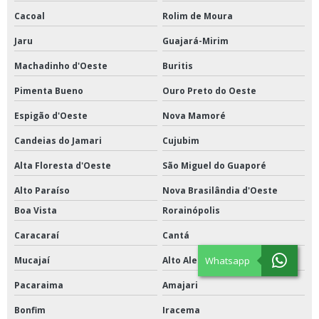
Cacoal
Rolim de Moura
Jaru
Guajará-Mirim
Machadinho d'Oeste
Buritis
Pimenta Bueno
Ouro Preto do Oeste
Espigão d'Oeste
Nova Mamoré
Candeias do Jamari
Cujubim
Alta Floresta d'Oeste
São Miguel do Guaporé
Alto Paraíso
Nova Brasilândia d'Oeste
Boa Vista
Rorainópolis
Caracaraí
Cantá
Whatsapp
Mucajaí
Alto Alegre
Pacaraima
Amajari
Bonfim
Iracema