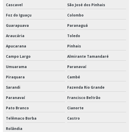
Cascavel
São José dos Pinhais
Foz do Iguaçu
Colombo
Guarapuava
Paranaguá
Araucária
Toledo
Apucarana
Pinhais
Campo Largo
Almirante Tamandaré
Umuarama
Paranavaí
Piraquara
Cambé
Sarandi
Fazenda Rio Grande
Paranavaí
Francisco Beltrão
Pato Branco
Cianorte
Telêmaco Borba
Castro
Rolândia