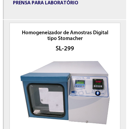
PRENSA PARA LABORATÓRIO
Estufa secagem laboratório
Evaporador rotativo à vácuo
Evaporador rotativo preço
Extrator soxhlet para laboratório
Homogeneizador para laboratório
Incubadora shaker de bancada refrigerada
Liofilizador de alimentos
Liofilizador de alimentos preço
Liofilizador de bancada
Mesa agitadora orbital
Mesa para necrópsia
Misturador em v industrial