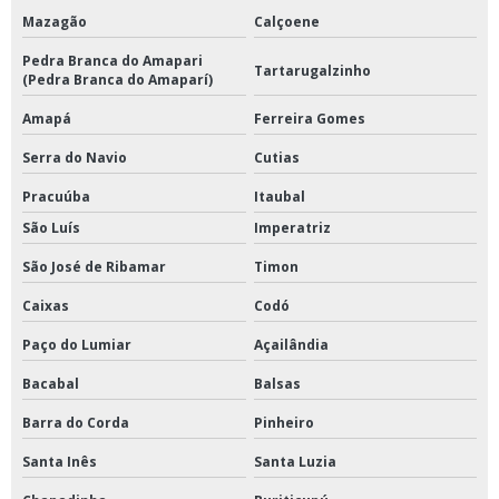
Mazagão
Calçoene
Pedra Branca do Amapari
Tartarugalzinho
(Pedra Branca do Amaparí)
Amapá
Ferreira Gomes
Serra do Navio
Cutias
Pracuúba
Itaubal
São Luís
Imperatriz
São José de Ribamar
Timon
Caixas
Codó
Paço do Lumiar
Açailândia
Bacabal
Balsas
Barra do Corda
Pinheiro
Santa Inês
Santa Luzia