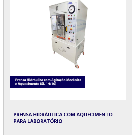
Câmara de germinação preço
Câmara de umidade saturada
Câmara incubadora bod
Centrífuga de bancada para laboratório
Centrífuga de laboratório
Centrífuga laboratório preço
Centrífuga para butirômetro
Centrífuga para laboratório preço
Comprar equipamentos para laboratório de análises clínicas
Dessecador à vácuo
PRENSA HIDRÁULICA COM AQUECIMENTO
PARA LABORATÓRIO
Destilador de água para laboratório
Destilador de água para laboratório preço