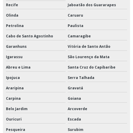
Recife
Jaboatão dos Guararapes
Olinda
Caruaru
Petrolina
Paulista
Cabo de Santo Agostinho
Camaragibe
Garanhuns
Vitória de Santo Antão
Igarassu
São Lourenço da Mata
Abreu e Lima
Santa Cruz do Capibaribe
Ipojuca
Serra Talhada
Araripina
Gravatá
Carpina
Goiana
Belo Jardim
Arcoverde
Ouricuri
Escada
Pesqueira
Surubim