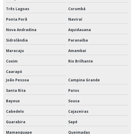
Três Lagoas
Corumbá
Ponta Porã
Naviraí
Nova Andradina
Aquidauana
Sidrolândia
Paranaíba
Maracaju
Amambai
Coxim
Rio Brilhante
Caarapó
João Pessoa
Campina Grande
Santa Rita
Patos
Bayeux
Sousa
Cabedelo
Cajazeiras
Guarabira
Sapé
Mamanguape
Queimadas