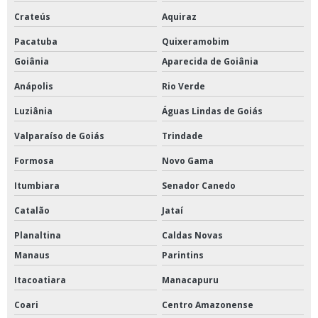
Crateús
Aquiraz
Pacatuba
Quixeramobim
Goiânia
Aparecida de Goiânia
Anápolis
Rio Verde
Luziânia
Águas Lindas de Goiás
Valparaíso de Goiás
Trindade
Formosa
Novo Gama
Itumbiara
Senador Canedo
Catalão
Jataí
Planaltina
Caldas Novas
Manaus
Parintins
Itacoatiara
Manacapuru
Coari
Centro Amazonense