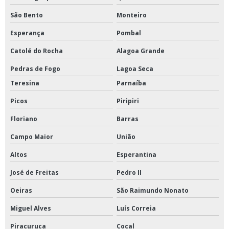
São Bento
Monteiro
Esperança
Pombal
Catolé do Rocha
Alagoa Grande
Pedras de Fogo
Lagoa Seca
Teresina
Parnaíba
Picos
Piripiri
Floriano
Barras
Campo Maior
União
Altos
Esperantina
José de Freitas
Pedro II
Oeiras
São Raimundo Nonato
Miguel Alves
Luís Correia
Piracuruca
Cocal