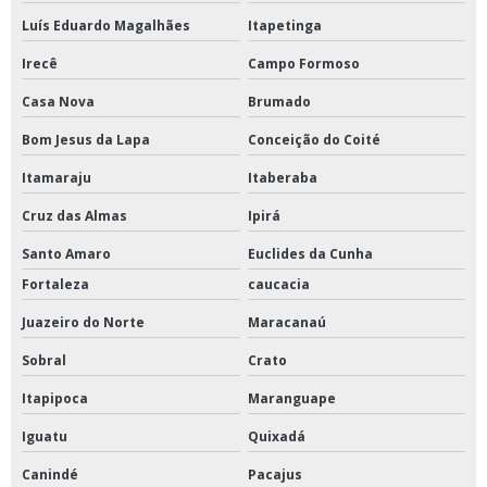
Luís Eduardo Magalhães
Itapetinga
Irecê
Campo Formoso
Casa Nova
Brumado
Bom Jesus da Lapa
Conceição do Coité
Itamaraju
Itaberaba
Cruz das Almas
Ipirá
Santo Amaro
Euclides da Cunha
Fortaleza
caucacia
Juazeiro do Norte
Maracanaú
Sobral
Crato
Itapipoca
Maranguape
Iguatu
Quixadá
Canindé
Pacajus