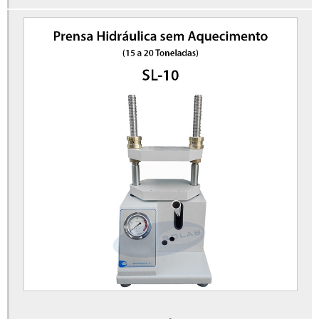
Destilador de nitrogênio para laboratório
Destilador de óleos essenciais para laboratório
Destilador de óleos essenciais preço
Equipamentos para laboratório de análises clínicas
Equipamentos para laboratório de análises clínicas preços
Equipamentos para laboratório de química
Estufa à vácuo para laboratório
Estufa bacteriológica laboratório
Estufa com agitação tipo wagner
Estufa de esterilização e secagem
Estufa industrial
Estufa microprocessada com circulação forçada de ar