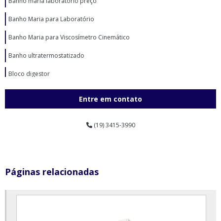
Banho maria laboratório preço
Banho Maria para Laboratório
Banho Maria para Viscosímetro Cinemático
Banho ultratermostatizado
Bloco digestor
Bloco digestor preço
Entre em contato
Britador de mandíbulas laboratório em sp
(19) 3415-3990
Britador de mandíbulas para laboratório
Câmara climática com controle de umidade relativa e temperatura
Câmara de conservação de vacinas
Páginas relacionadas
Câmara de conservação de vacinas preço
Câmara de conservação vertical
Câmara de germinação com alternância de temperatura e fotoperíodo