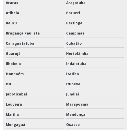
Moinho de facas para laboratório
Araras
Araçatuba
Prensa hidráulica para laboratório
Atibaia
Barueri
Bauru
Bertioga
Prensa para laboratório
Bragança Paulista
Campinas
Reator fermentador
Caraguatatuba
Cubatão
Stomacher de laboratório
Guarujá
Hortolândia
Câmara de germinação
Ilhabela
Indaiatuba
Banho para ductilímetro
Itanhaém
Itatiba
Câmara de germinação tipo bod
Itu
Itupeva
Câmara de germinação tipo mangelsdorf
Jaboticabal
Jundiaí
Reator fermentador comprar
Louveira
Marapoama
Britador de mandíbula a venda
Marília
Mendonça
Centrifuga de petróleo comprar
Mongaguá
Osasco