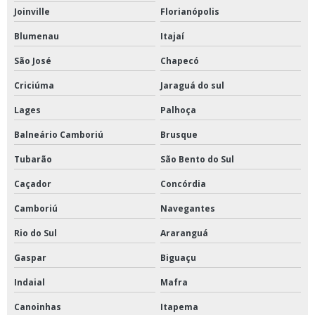
Joinville
Florianópolis
Blumenau
Itajaí
São José
Chapecó
Criciúma
Jaraguá do sul
Lages
Palhoça
Balneário Camboriú
Brusque
Tubarão
São Bento do Sul
Caçador
Concórdia
Camboriú
Navegantes
Rio do Sul
Araranguá
Gaspar
Biguaçu
Indaial
Mafra
Canoinhas
Itapema