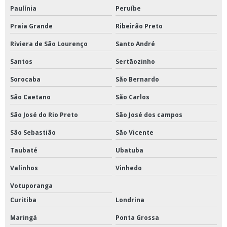
Estufa a vácuo comprar
Paulínia
Peruíbe
Incubadora shaker preço
Praia Grande
Ribeirão Preto
Riviera de São Lourenço
Santo André
Santos
Sertãozinho
Sorocaba
São Bernardo
São Caetano
São Carlos
São José do Rio Preto
São José dos campos
São Sebastião
São Vicente
Taubaté
Ubatuba
Valinhos
Vinhedo
Votuporanga
Curitiba
Londrina
Maringá
Ponta Grossa