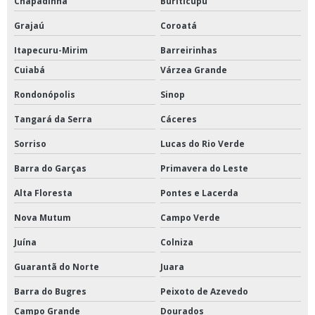
Chapadinha
Buriticupú
Grajaú
Coroatá
Itapecuru-Mirim
Barreirinhas
Cuiabá
Várzea Grande
Rondonópolis
Sinop
Tangará da Serra
Cáceres
Sorriso
Lucas do Rio Verde
Barra do Garças
Primavera do Leste
Alta Floresta
Pontes e Lacerda
Nova Mutum
Campo Verde
Juína
Colniza
Guarantã do Norte
Juara
Barra do Bugres
Peixoto de Azevedo
Campo Grande
Dourados