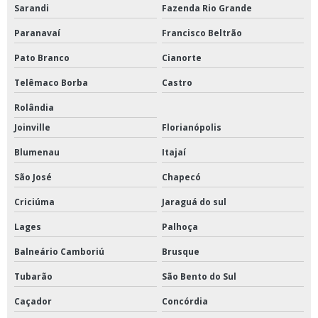
Sarandi
Fazenda Rio Grande
Paranavaí
Francisco Beltrão
Pato Branco
Cianorte
Telêmaco Borba
Castro
Rolândia
Joinville
Florianópolis
Blumenau
Itajaí
São José
Chapecó
Criciúma
Jaraguá do sul
Lages
Palhoça
Balneário Camboriú
Brusque
Tubarão
São Bento do Sul
Caçador
Concórdia