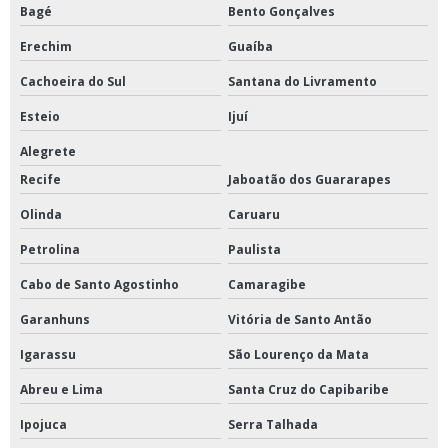
Bagé
Bento Gonçalves
Erechim
Guaíba
Cachoeira do Sul
Santana do Livramento
Esteio
Ijuí
Alegrete
Recife
Jaboatão dos Guararapes
Olinda
Caruaru
Petrolina
Paulista
Cabo de Santo Agostinho
Camaragibe
Garanhuns
Vitória de Santo Antão
Igarassu
São Lourenço da Mata
Abreu e Lima
Santa Cruz do Capibaribe
Ipojuca
Serra Talhada