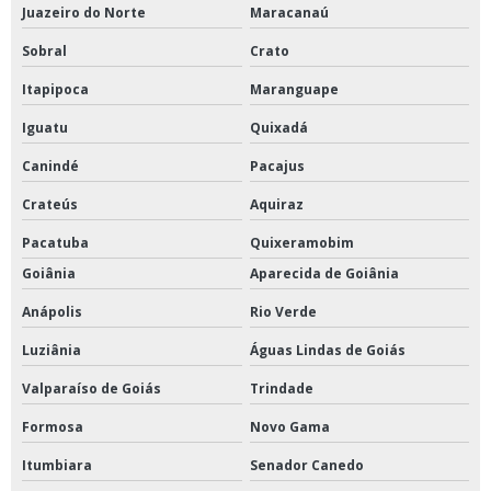
Juazeiro do Norte
Maracanaú
Sobral
Crato
Itapipoca
Maranguape
Iguatu
Quixadá
Canindé
Pacajus
Crateús
Aquiraz
Pacatuba
Quixeramobim
Goiânia
Aparecida de Goiânia
Anápolis
Rio Verde
Luziânia
Águas Lindas de Goiás
Valparaíso de Goiás
Trindade
Formosa
Novo Gama
Itumbiara
Senador Canedo