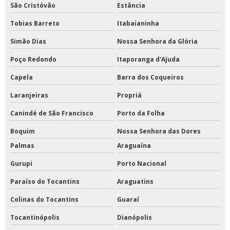
São Cristóvão
Estância
Tobias Barreto
Itabaianinha
Simão Dias
Nossa Senhora da Glória
Poço Redondo
Itaporanga d'Ajuda
Capela
Barra dos Coqueiros
Laranjeiras
Propriá
Canindé de São Francisco
Porto da Folha
Boquim
Nossa Senhora das Dores
Palmas
Araguaína
Gurupi
Porto Nacional
Paraíso do Tocantins
Araguatins
Colinas do Tocantins
Guaraí
Tocantinópolis
Dianópolis