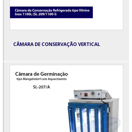
Equipamentos para laboratório de análises clínicas
Equipamentos para laboratório de análises clínicas preços
Equipamentos para laboratório de química
Estufa à vácuo para laboratório
CÂMARA DE CONSERVAÇÃO VERTICAL
Estufa bacteriológica laboratório
Estufa com agitação tipo wagner
Estufa de esterilização e secagem
Estufa industrial
Estufa microprocessada com circulação forçada de ar
Estufa secagem laboratório
Evaporador rotativo à vácuo
Evaporador rotativo preço