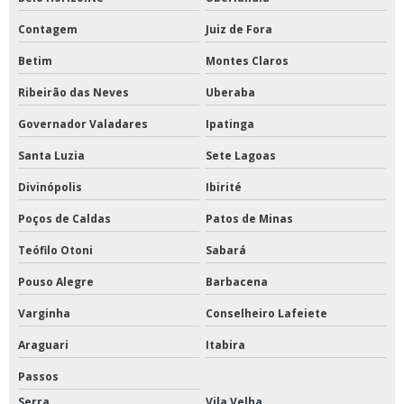
Reator fermentador biorreator para laboratório
Contagem
Juiz de Fora
Banho para ductilômetro
Betim
Montes Claros
Bomba peristáltica
Ribeirão das Neves
Uberaba
Bomba peristáltica para laboratório
Governador Valadares
Ipatinga
Bomba peristáltica digital
Santa Luzia
Sete Lagoas
Britador de mandíbula
Divinópolis
Ibirité
Câmara climática
Poços de Caldas
Patos de Minas
Câmara climática para laboratório
Teófilo Otoni
Sabará
Centrifuga de laboratório de petróleo
Pouso Alegre
Barbacena
Centrifuga de petróleo
Varginha
Conselheiro Lafeiete
Centrífuga refrigerada
Araguari
Itabira
Centrifuga refrigerada de bancada
Passos
Serra
Vila Velha
Concentrador de amostras a vácuo