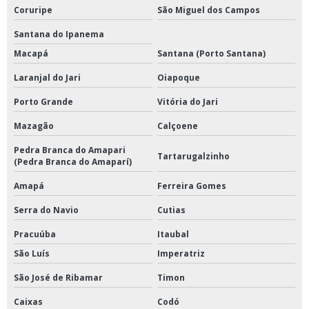
Coruripe
São Miguel dos Campos
Santana do Ipanema
Macapá
Santana (Porto Santana)
Laranjal do Jari
Oiapoque
Porto Grande
Vitória do Jari
Mazagão
Calçoene
Pedra Branca do Amapari
Tartarugalzinho
(Pedra Branca do Amaparí)
Amapá
Ferreira Gomes
Serra do Navio
Cutias
Pracuúba
Itaubal
São Luís
Imperatriz
São José de Ribamar
Timon
Caixas
Codó