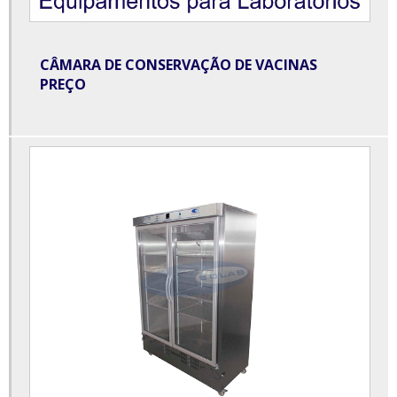
Centrífuga de bancada para laboratório
Centrífuga de laboratório
CÂMARA DE CONSERVAÇÃO DE VACINAS
PREÇO
Centrífuga laboratório preço
Centrífuga para butirômetro
Centrífuga para laboratório preço
Comprar equipamentos para laboratório de análises clínicas
Dessecador à vácuo
Destilador de água para laboratório
Destilador de água para laboratório preço
Destilador de nitrogênio para laboratório
Destilador de óleos essenciais para laboratório
Destilador de óleos essenciais preço