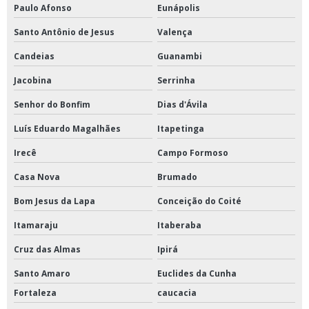
Paulo Afonso
Eunápolis
Santo Antônio de Jesus
Valença
Candeias
Guanambi
Jacobina
Serrinha
Senhor do Bonfim
Dias d'Ávila
Luís Eduardo Magalhães
Itapetinga
Irecê
Campo Formoso
Casa Nova
Brumado
Bom Jesus da Lapa
Conceição do Coité
Itamaraju
Itaberaba
Cruz das Almas
Ipirá
Santo Amaro
Euclides da Cunha
Fortaleza
caucacia