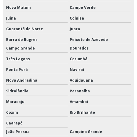
Nova Mutum
Campo Verde
Juína
Colniza
Guarantã do Norte
Juara
Barra do Bugres
Peixoto de Azevedo
Campo Grande
Dourados
Três Lagoas
Corumbá
Ponta Porã
Naviraí
Nova Andradina
Aquidauana
Sidrolândia
Paranaíba
Maracaju
Amambai
Coxim
Rio Brilhante
Caarapó
João Pessoa
Campina Grande