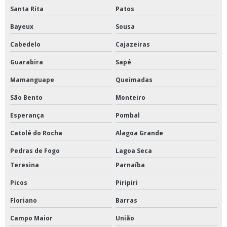
Santa Rita
Patos
Bayeux
Sousa
Cabedelo
Cajazeiras
Guarabira
Sapé
Mamanguape
Queimadas
São Bento
Monteiro
Esperança
Pombal
Catolé do Rocha
Alagoa Grande
Pedras de Fogo
Lagoa Seca
Teresina
Parnaíba
Picos
Piripiri
Floriano
Barras
Campo Maior
União