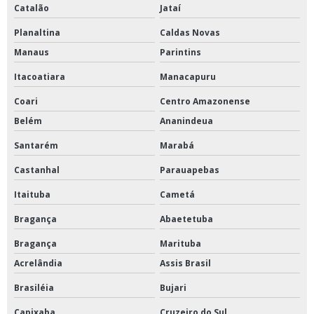
Catalão
Jataí
Planaltina
Caldas Novas
Manaus
Parintins
Itacoatiara
Manacapuru
Coari
Centro Amazonense
Belém
Ananindeua
Santarém
Marabá
Castanhal
Parauapebas
Itaituba
Cametá
Bragança
Abaetetuba
Bragança
Marituba
Acrelândia
Assis Brasil
Brasiléia
Bujari
Capixaba
Cruzeiro do Sul