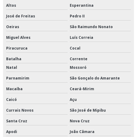
Altos
Esperantina
José de Freitas
Pedro II
Oeiras
São Raimundo Nonato
Miguel Alves
Luís Correia
Piracuruca
Cocal
Batalha
Corrente
Natal
Mossoró
Parnamirim
São Gonçalo do Amarante
Macaíba
Ceará-Mirim
Caicó
Açu
Currais Novos
São José de Mipibu
Santa Cruz
Nova Cruz
Apodi
João Câmara