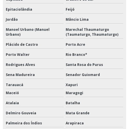
Epitaciolândia
Feijó
Jordão
Mâncio Lima
Manoel Urbano (Manuel
Marechal Thaumaturgo
Urbano)
(Taumaturgo, Thaumaturgo)
Plácido de Castro
Porto Acre
Porto Walter
Rio Branco*
Rodrigues Alves
Santa Rosa do Purus
Sena Madureira
Senador Guiomard
Tarauacá
Xapuri
Maceió
Maragogi
Atalaia
Batalha
Delmiro Gouveia
Mata Grande
Palmeira dos Índios
Arapiraca