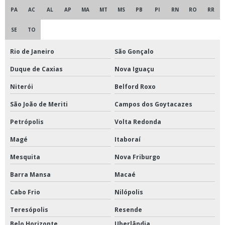
Moinho de bolas
PA
AC
AL
AP
MA
MT
MS
PB
PI
RN
RO
RR
Moinho de bolas para laboratório
SE
TO
Moinho de facas tipo willey
Rio de Janeiro
São Gonçalo
Moinho de jarro para laboratório
Duque de Caxias
Nova Iguaçu
Moinho de solo
Niterói
Belford Roxo
Moinho para minérios
São João de Meriti
Campos dos Goytacazes
Moinho tipo ciclone
Petrópolis
Volta Redonda
Prensa hidráulica com aquecimento para laboratório
Magé
Itaboraí
Refrigerador para vacinas
Mesquita
Nova Friburgo
Refrigerador para vacinas preço
Barra Mansa
Macaé
Tanque de formol para cadáveres
Cabo Frio
Nilópolis
Tanques de formol
Teresópolis
Resende
Belo Horizonte
Uberlândia