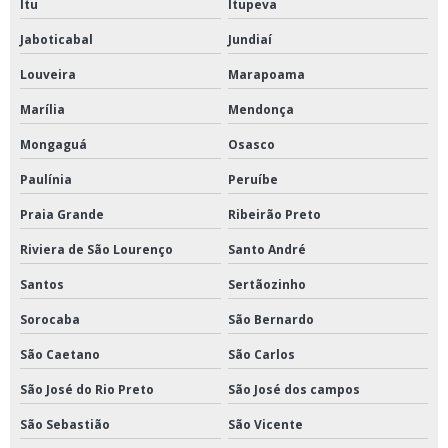
Itu
Itupeva
Stomacher de laboratório
Jaboticabal
Jundiaí
Câmara de germinação
Louveira
Marapoama
Banho para ductilímetro
Marília
Mendonça
Câmara de germinação tipo bod
Mongaguá
Osasco
Câmara de germinação tipo mangelsdorf
Paulínia
Peruíbe
Reator fermentador comprar
Praia Grande
Ribeirão Preto
Riviera de São Lourenço
Santo André
Britador de mandíbula a venda
Santos
Sertãozinho
Centrifuga de petróleo comprar
Sorocaba
São Bernardo
Estufa a vácuo comprar
São Caetano
São Carlos
Incubadora shaker preço
São José do Rio Preto
São José dos campos
São Sebastião
São Vicente