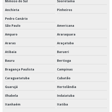
Mimoso do Sul
Sooretama
Homogeneizador stomacher
Anchieta
Pinheiros
Incubadora shaker refrigerada de piso
Pedro Canário
São Paulo
Americana
Liofilizador de laboratório
Amparo
Araraquara
Mesa agitadora com movimento orbital
Araras
Araçatuba
Mesa agitadora para solos
Atibaia
Barueri
Mesa necropsia inox
Bauru
Bertioga
Mesa para necropsia com cuba
Bragança Paulista
Campinas
Moinho de bolas de bancada
Caraguatatuba
Cubatão
Moinho de facas para laboratório
Guarujá
Hortolândia
Prensa hidráulica para laboratório
Ilhabela
Indaiatuba
Prensa para laboratório
Itanhaém
Itatiba
Reator fermentador