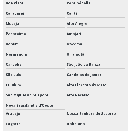
Boa Vista
Rorainópolis
Caracaraí
Cantá
Mucajaí
Alto Alegre
Pacaraima
Amajari
Bonfim
Iracema
Normandia
Uiramutã
Caroebe
São João da Baliza
São Luís
Candeias do Jamari
Cujubim
Alta Floresta d'Oeste
São Miguel do Guaporé
Alto Paraíso
Nova Brasilândia d'Oeste
Aracaju
Nossa Senhora do Socorro
Lagarto
Itabaiana