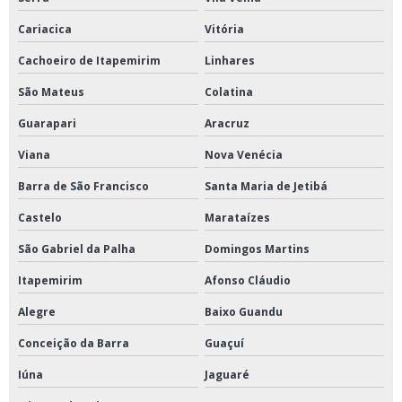
Cariacica
Vitória
Concentrador de amostras nitrogênio
Cachoeiro de Itapemirim
Linhares
Concentradores de amostras
São Mateus
Colatina
Estufa a vácuo
Guarapari
Aracruz
Estufa de esterilização
Viana
Nova Venécia
Estufa de esterilização e secagem para laboratório
Barra de São Francisco
Santa Maria de Jetibá
Estufa de esterilização hospitalar
Castelo
Marataízes
Estufa para secagem de amostras
São Gabriel da Palha
Domingos Martins
Evaporador a vácuo
Itapemirim
Afonso Cláudio
Evaporador para laboratório
Alegre
Baixo Guandu
Homogeneizador de amostras tipo stomacher
Conceição da Barra
Guaçuí
Homogeneizador em v
Iúna
Jaguaré
Homogeneizador em y