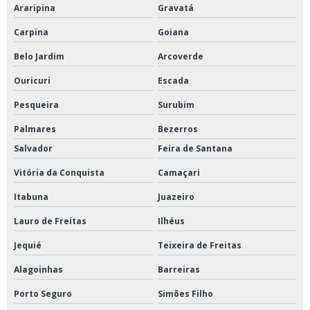
Araripina
Gravatá
Carpina
Goiana
Belo Jardim
Arcoverde
Ouricuri
Escada
Pesqueira
Surubim
Palmares
Bezerros
Salvador
Feira de Santana
Vitória da Conquista
Camaçari
Itabuna
Juazeiro
Lauro de Freitas
Ilhéus
Jequié
Teixeira de Freitas
Alagoinhas
Barreiras
Porto Seguro
Simões Filho