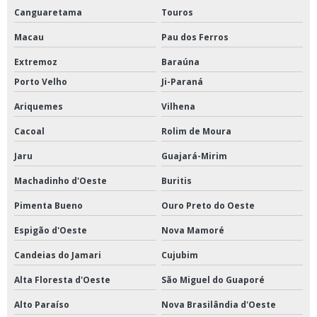
Canguaretama
Touros
Macau
Pau dos Ferros
Extremoz
Baraúna
Porto Velho
Ji-Paraná
Ariquemes
Vilhena
Cacoal
Rolim de Moura
Jaru
Guajará-Mirim
Machadinho d'Oeste
Buritis
Pimenta Bueno
Ouro Preto do Oeste
Espigão d'Oeste
Nova Mamoré
Candeias do Jamari
Cujubim
Alta Floresta d'Oeste
São Miguel do Guaporé
Alto Paraíso
Nova Brasilândia d'Oeste