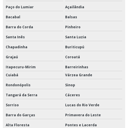
Paço do Lumiar
Açailândia
Bacabal
Balsas
Barra do Corda
Pinheiro
Santa Inês
Santa Luzia
Chapadinha
Buriticupú
Grajaú
Coroatá
Itapecuru-Mirim
Barreirinhas
Cuiabá
Várzea Grande
Rondonópolis
Sinop
Tangará da Serra
Cáceres
Sorriso
Lucas do Rio Verde
Barra do Garças
Primavera do Leste
Alta Floresta
Pontes e Lacerda