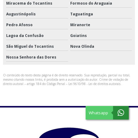
Miracema do Tocantins
Formoso do Araguaia
Augustinópolis
Taguatinga
Pedro Afonso
Miranorte
Lagoa da Confusão
Goiatins
São Miguel do Tocantins
Nova Olinda
Nossa Senhora das Dores
O conteúdo do texto desta página é de direito reservado. Sua reprodução, parcial ou total,
mesmo citando nossos links, é proibida sem a autorização do autor. Crime de violação de
direito autoral – artigo 184 do Código Penal –
Lei 9610/98 - Lei de direitos autorais
.
Whatsapp