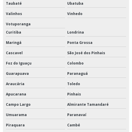
Taubaté
Ubatuba
Valinhos
Vinhedo
Votuporanga
Curitiba
Londrina
Maringá
Ponta Grossa
Cascavel
São José dos Pinhais
Foz do Iguaçu
Colombo
Guarapuava
Paranaguá
Araucária
Toledo
Apucarana
Pinhais
Campo Largo
Almirante Tamandaré
Umuarama
Paranavaí
Piraquara
Cambé