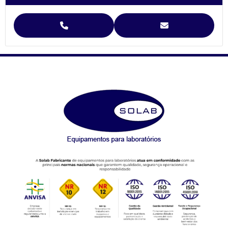
Agitador para Funil de Separação Squibb (SL-99/E-6)
Agitador para Separação de Agregados de Solo Yoder
Agitador para Separação de Agregados de Solo Yoder (SL-93)
Agitador Para Separação de Agregados de Solo Yoder - (SL-93/2T)
Agitador Proveta - 120 Provas - Análise de Solo (SL-99/120)
Agitador Proveta - 6 Provas - Análise de Solo (SL-99/6)
AGITADORES MAGNÉTICOS
Agitador Magnético Digital com Aquecimento e Sensor Externo
(SL-92/H)
Agitador Magnético Analógico com Aquecimento (SL-91/A)
Agitador Magnético Analógico com Aquecimento 10 Provas (SL-
91/10)