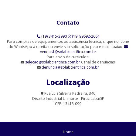
Agitador Magnético Analógico com Aquecimento 3 Provas (SL-
91/3)
Contato
Agitador Magnético Analógico com Aquecimento 6 Provas (SL-
91/6)
(19) 3415-3990
(19) 99692-2664
Agitador Magnético Analógico sem Aquecimento (SL-90)
Para compras de equipamentos ou assistência técnica, clique no ícone
do WhatsApp à direita ou envie sua solicitação pelo e-mail abaixo:
vendas1@solabcientifica.com.br
Agitador Magnético Analógico sem Aquecimento - 6 Provas (SL-
Para envio de currículos:
90/6-Q)
selecao@solabcientifica.com.br
Canal de denúncias:
denuncia@solabcientifica.com.br
Agitador Magnético Analógico sem Aquecimento 9 Provas (SL-
90/9)
Localização
Agitador Magnético com Aquecimento Analógico (SL-91/A-H)
Rua Luiz Silveira Pedreira, 340
Distrito Industrial Uninorte - Piracicaba/SP
Agitador Magnético com Aquecimento para Laboratório | Solab
CEP: 13413-099
Agitador Magnético Digital com Aquecimento (SL-91/15)
Agitador Magnético Digital com Aquecimento (SL-91/D)
Home