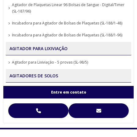
Agitador de Plaquetas Linear 96 Bolsas de Sangue - Digital/Timer
(SL-187/96)
Incubadora para Agitador de Bolsas de Plaquetas (SL-188/1-48)
Incubadora para Agitador de Bolsas de Plaquetas (SL-188/1-96)
AGITADOR PARA LIXIVIAÇÃO
Agitador para Lixiviação - 5 provas (SL-98/5)
AGITADORES DE SOLOS
Agitador para Análise de Solos Proveta (SL-99)
Entre em contato
Agitador para Funil de Separação Squibb (SL-99/E-6)
Agitador para Separação de Agregados de Solo Yoder
Agitador para Separação de Agregados de Solo Yoder (SL-93)