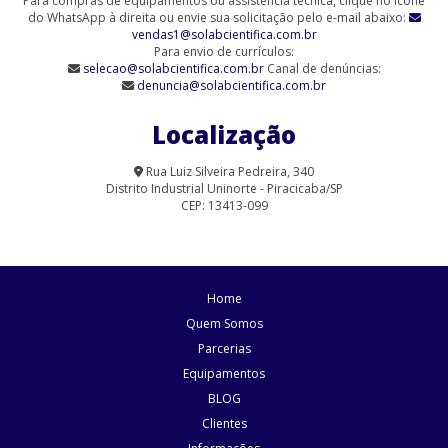
Para compras de equipamentos ou assistência técnica, clique no ícone
do WhatsApp à direita ou envie sua solicitação pelo e-mail abaixo:
vendas1@solabcientifica.com.br
Agitador Magnético Analógico sem Aquecimento - 6 Provas (SL-
Para envio de currículos:
90/6-Q)
selecao@solabcientifica.com.br
Canal de denúncias:
denuncia@solabcientifica.com.br
Agitador Magnético Analógico sem Aquecimento 9 Provas (SL-
90/9)
Localização
Agitador Magnético com Aquecimento Analógico (SL-91/A-H)
Rua Luiz Silveira Pedreira, 340
Distrito Industrial Uninorte - Piracicaba/SP
Agitador Magnético com Aquecimento para Laboratório | Solab
CEP: 13413-099
Agitador Magnético Digital com Aquecimento (SL-91/15)
Agitador Magnético Digital com Aquecimento (SL-91/D)
Home
Agitador Magnético Digital com Aquecimento (SL-95/D)
Quem Somos
Parcerias
Agitador Magnético Digital com Aquecimento e Sensor Externo
Equipamentos
Agitador Magnético Digital com Aquecimento e Sensor Externo
BLOG
(SL-92/HP)
Clientes