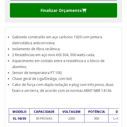
Finalizar Orçamento
Gabinete construído em aço carbono 1020 com pintura
eletrostática anticorrosiva;
Isolamento de fibra cerâmica;
2 Resistências em aço inox AISI 304, 300 watts cada;
Aquecimento em contato entre a resistência e o bloco de
alumínio;
Sensor de temperatura PT 100;
Chave geral de Liga/Desliga, com led;
Cabo de força com dupla isolação e plug com três pinos, duas
fases e um terra, de acordo com as normas ABNT NBR 14136.
MODELO
CAPACIDADE
VOLTAGEM
POTÊNCIA
DIMEN
SL-16/30
30 PROVAS
220V
300
L=150 X 