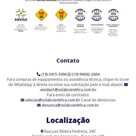
(SL-92/H)
Agitador Magnético Analógico com Aquecimento (SL-91/A)
Agitador Magnético Analógico com Aquecimento 10 Provas (SL-
91/10)
Agitador Magnético Analógico com Aquecimento 3 Provas (SL-
91/3)
Contato
Agitador Magnético Analógico com Aquecimento 6 Provas (SL-
91/6)
(19) 3415-3990
(19) 99692-2664
Agitador Magnético Analógico sem Aquecimento (SL-90)
Para compras de equipamentos ou assistência técnica, clique no ícone
do WhatsApp à direita ou envie sua solicitação pelo e-mail abaixo:
vendas1@solabcientifica.com.br
Agitador Magnético Analógico sem Aquecimento - 6 Provas (SL-
Para envio de currículos:
90/6-Q)
selecao@solabcientifica.com.br
Canal de denúncias:
denuncia@solabcientifica.com.br
Agitador Magnético Analógico sem Aquecimento 9 Provas (SL-
90/9)
Localização
Agitador Magnético com Aquecimento Analógico (SL-91/A-H)
Rua Luiz Silveira Pedreira, 340