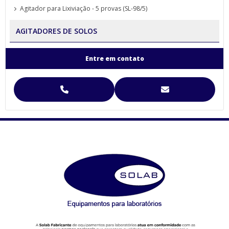
Agitador para Lixiviação - 5 provas (SL-98/5)
AGITADORES DE SOLOS
Agitador para Análise de Solos Proveta (SL-99)
Entre em contato
Agitador para Funil de Separação Squibb (SL-99/E-6)
Agitador para Separação de Agregados de Solo Yoder
Agitador para Separação de Agregados de Solo Yoder (SL-93)
Agitador Para Separação de Agregados de Solo Yoder - (SL-93/2T)
Agitador Proveta - 120 Provas - Análise de Solo (SL-99/120)
Agitador Proveta - 6 Provas - Análise de Solo (SL-99/6)
AGITADORES MAGNÉTICOS
Agitador Magnético Digital com Aquecimento e Sensor Externo