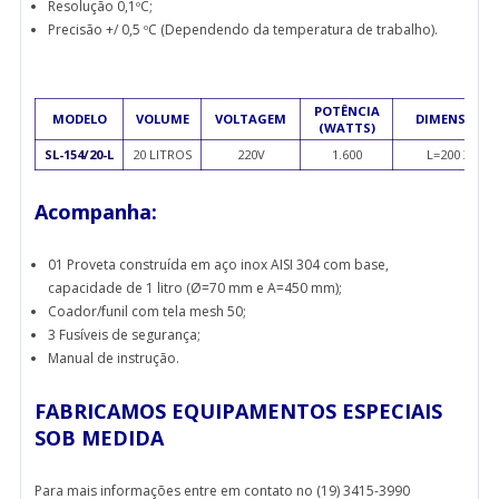
Resolução 0,1ºC;
Precisão +/ 0,5 ºC (Dependendo da temperatura de trabalho).
POTÊNCIA
MODELO
VOLUME
VOLTAGEM
DIMENSÃO I
(WATTS)
SL-154/20-L
20 LITROS
220V
1.600
L=200 X P=2
Acompanha:
01 Proveta construída em aço inox AISI 304 com base,
capacidade de 1 litro (Ø=70 mm e A=450 mm);
Coador/funil com tela mesh 50;
3 Fusíveis de segurança;
Manual de instrução.
FABRICAMOS EQUIPAMENTOS ESPECIAIS
SOB MEDIDA
Para mais informações entre em contato no (19) 3415-3990