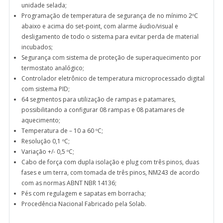
unidade selada;
Programação de temperatura de segurança de no mínimo 2ºC
abaixo e acima do set-point, com alarme áudio/visual e
desligamento de todo o sistema para evitar perda de material
incubados;
Segurança com sistema de proteção de superaquecimento por
termostato analógico;
Controlador eletrônico de temperatura microprocessado digital
com sistema PID;
64 segmentos para utilização de rampas e patamares,
possibilitando a configurar 08 rampas e 08 patamares de
aquecimento;
Temperatura de – 10 a 60 ºC;
Resolução 0,1 ºC;
Variação +/- 0,5 ºC;
Cabo de força com dupla isolação e plug com três pinos, duas
fases e um terra, com tomada de três pinos, NM243 de acordo
com as normas ABNT NBR 14136;
Pés com regulagem e sapatas em borracha;
Procedência Nacional Fabricado pela Solab.