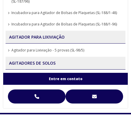
(SL-187/96)
Incubadora para Agitador de Bolsas de Plaquetas (SL-188/1-48)
Incubadora para Agitador de Bolsas de Plaquetas (SL-188/1-96)
AGITADOR PARA LIXIVIAÇÃO
Agitador para Lixiviação - 5 provas (SL-98/5)
AGITADORES DE SOLOS
Agitador para Análise de Solos Proveta (SL-99)
Entre em contato
Agitador para Funil de Separação Squibb (SL-99/E-6)
Agitador para Separação de Agregados de Solo Yoder
Agitador para Separação de Agregados de Solo Yoder (SL-93)
Agitador Para Separação de Agregados de Solo Yoder - (SL-93/2T)