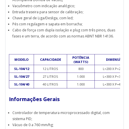
Vacuômetro com indicação analógico;
Entrada traseira para sensor de calibração;
Chave geral de Liga/Desliga, com led;
Pés com regulagem e sapata em borracha;
Cabo de força com dupla isolação e plug com três pinos, duas
fases e um terra, de acordo com as normas ABNT NBR 14136.
POTÊNCIA
MODELO
CAPACIDADE
DIMENSÃO IN
(WATTS)
SL-104/12
12 LITROS
800
L=200 X P=295 X
SL-104/27
27 LITROS
1.000
L=300 X P=300 X
SL-104/40
40 LITROS
1.000
L=300 X P=450 X
Informações Gerais
Controlador de temperatura microprocessado digital, com
sistema PID;
Vácuo de 0 a 760 mm/hg;