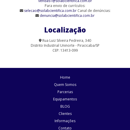
vendas1@solabcientifica.com.br
Agitador Magnético Analógico sem Aquecimento - 6 Provas (SL-
Para envio de currículos:
90/6-Q)
selecao@solabcientifica.com.br
Canal de denúncias:
denuncia@solabcientifica.com.br
Agitador Magnético Analógico sem Aquecimento 9 Provas (SL-
90/9)
Localização
Agitador Magnético com Aquecimento Analógico (SL-91/A-H)
Rua Luiz Silveira Pedreira, 340
Distrito Industrial Uninorte - Piracicaba/SP
Agitador Magnético com Aquecimento para Laboratório | Solab
CEP: 13413-099
Agitador Magnético Digital com Aquecimento (SL-91/15)
Agitador Magnético Digital com Aquecimento (SL-91/D)
Home
Agitador Magnético Digital com Aquecimento (SL-95/D)
Quem Somos
Parcerias
Agitador Magnético Digital com Aquecimento e Sensor Externo
Equipamentos
Agitador Magnético Digital com Aquecimento e Sensor Externo
BLOG
(SL-92/HP)
Clientes
Informações
Agitador Magnético Digital com Aquecimento Plataforma
Pirocerâmica (SL-92/P)
Contato