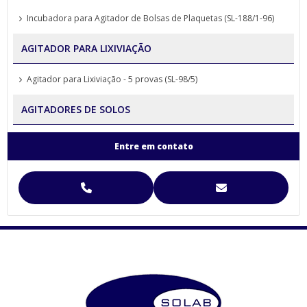
Incubadora para Agitador de Bolsas de Plaquetas (SL-188/1-96)
AGITADOR PARA LIXIVIAÇÃO
Agitador para Lixiviação - 5 provas (SL-98/5)
AGITADORES DE SOLOS
Agitador para Análise de Solos Proveta (SL-99)
Entre em contato
Agitador para Funil de Separação Squibb (SL-99/E-6)
Agitador para Separação de Agregados de Solo Yoder
Agitador para Separação de Agregados de Solo Yoder (SL-93)
Agitador Para Separação de Agregados de Solo Yoder - (SL-93/2T)
Agitador Proveta - 120 Provas - Análise de Solo (SL-99/120)
Agitador Proveta - 6 Provas - Análise de Solo (SL-99/6)