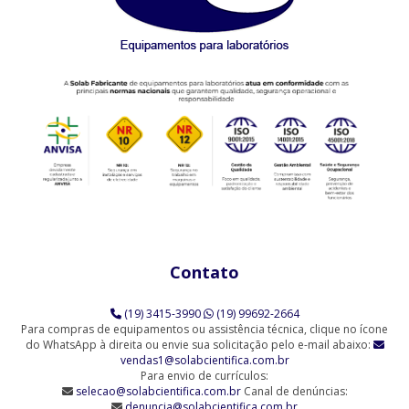
AGITADORES MAGNÉTICOS
Agitador Magnético Digital com Aquecimento e Sensor Externo
(SL-92/H)
Agitador Magnético Analógico com Aquecimento (SL-91/A)
Agitador Magnético Analógico com Aquecimento 10 Provas (SL-
91/10)
Agitador Magnético Analógico com Aquecimento 3 Provas (SL-
91/3)
Contato
Agitador Magnético Analógico com Aquecimento 6 Provas (SL-
91/6)
(19) 3415-3990
(19) 99692-2664
Agitador Magnético Analógico sem Aquecimento (SL-90)
Para compras de equipamentos ou assistência técnica, clique no ícone
do WhatsApp à direita ou envie sua solicitação pelo e-mail abaixo:
vendas1@solabcientifica.com.br
Agitador Magnético Analógico sem Aquecimento - 6 Provas (SL-
Para envio de currículos:
90/6-Q)
selecao@solabcientifica.com.br
Canal de denúncias:
denuncia@solabcientifica.com.br