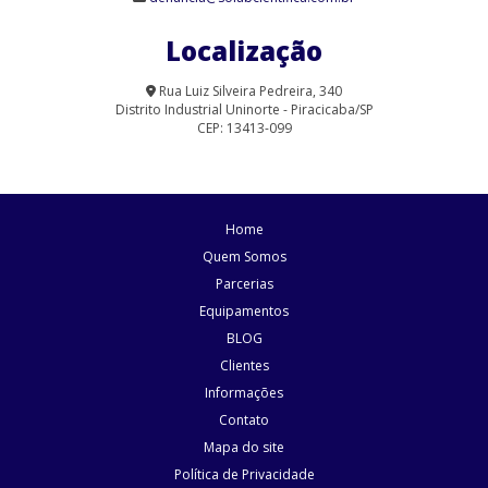
Agitador Magnético Analógico sem Aquecimento 9 Provas (SL-
90/9)
Localização
Agitador Magnético com Aquecimento Analógico (SL-91/A-H)
Rua Luiz Silveira Pedreira, 340
Distrito Industrial Uninorte - Piracicaba/SP
Agitador Magnético com Aquecimento para Laboratório | Solab
CEP: 13413-099
Agitador Magnético Digital com Aquecimento (SL-91/15)
Agitador Magnético Digital com Aquecimento (SL-91/D)
Home
Agitador Magnético Digital com Aquecimento (SL-95/D)
Quem Somos
Parcerias
Agitador Magnético Digital com Aquecimento e Sensor Externo
Equipamentos
Agitador Magnético Digital com Aquecimento e Sensor Externo
BLOG
(SL-92/HP)
Clientes
Informações
Agitador Magnético Digital com Aquecimento Plataforma
Pirocerâmica (SL-92/P)
Contato
Mapa do site
Agitador Magnético Digital Multiposicional com Aquecimento (SL-
Política de Privacidade
92/9)