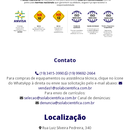
(SL-92/H)
Agitador Magnético Analógico com Aquecimento (SL-91/A)
Agitador Magnético Analógico com Aquecimento 10 Provas (SL-
91/10)
Agitador Magnético Analógico com Aquecimento 3 Provas (SL-
91/3)
Contato
Agitador Magnético Analógico com Aquecimento 6 Provas (SL-
91/6)
(19) 3415-3990
(19) 99692-2664
Agitador Magnético Analógico sem Aquecimento (SL-90)
Para compras de equipamentos ou assistência técnica, clique no ícone
do WhatsApp à direita ou envie sua solicitação pelo e-mail abaixo:
vendas1@solabcientifica.com.br
Agitador Magnético Analógico sem Aquecimento - 6 Provas (SL-
Para envio de currículos:
90/6-Q)
selecao@solabcientifica.com.br
Canal de denúncias:
denuncia@solabcientifica.com.br
Agitador Magnético Analógico sem Aquecimento 9 Provas (SL-
90/9)
Localização
Agitador Magnético com Aquecimento Analógico (SL-91/A-H)
Rua Luiz Silveira Pedreira, 340