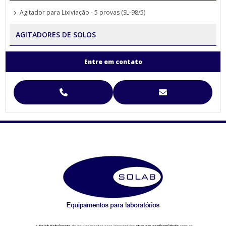
Agitador para Lixiviação - 5 provas (SL-98/5)
AGITADORES DE SOLOS
Agitador para Análise de Solos Proveta (SL-99)
Entre em contato
Agitador para Funil de Separação Squibb (SL-99/E-6)
Agitador para Separação de Agregados de Solo Yoder
Agitador para Separação de Agregados de Solo Yoder (SL-93)
Agitador Para Separação de Agregados de Solo Yoder - (SL-93/2T)
Agitador Proveta - 120 Provas - Análise de Solo (SL-99/120)
Agitador Proveta - 6 Provas - Análise de Solo (SL-99/6)
AGITADORES MAGNÉTICOS
Agitador Magnético Digital com Aquecimento e Sensor Externo