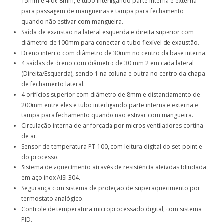
15mm e 4 de 8mm, e tubo interligando parte interna e externa
para passagem de mangueiras e tampa para fechamento
quando não estivar com mangueira.
Saída de exaustão na lateral esquerda e direita superior com
diâmetro de 100mm para conectar o tubo flexível de exaustão.
Dreno interno com diâmetro de 30mm no centro da base interna.
4 saídas de dreno com diâmetro de 30 mm 2 em cada lateral
(Direita/Esquerda), sendo 1 na coluna e outra no centro da chapa
de fechamento lateral.
4 orifícios superior com diâmetro de 8mm e distanciamento de
200mm entre eles e tubo interligando parte interna e externa e
tampa para fechamento quando não estivar com mangueira.
Circulação interna de ar forçada por micros ventiladores cortina
de ar.
Sensor de temperatura PT-100, com leitura digital do set-point e
do processo.
Sistema de aquecimento através de resistência aletadas blindada
em aço inox AISI 304.
Segurança com sistema de proteção de superaquecimento por
termostato analógico.
Controle de temperatura microprocessado digital, com sistema
PID.