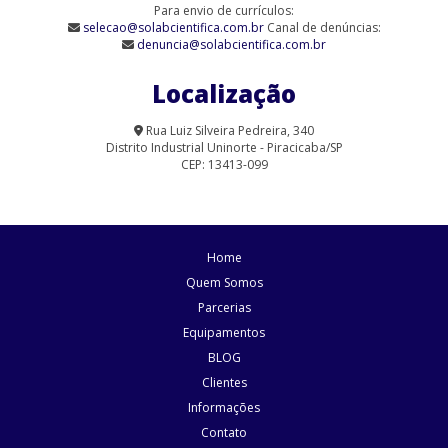
Para envio de currículos:
90/6-Q)
selecao@solabcientifica.com.br
Canal de denúncias:
denuncia@solabcientifica.com.br
Agitador Magnético Analógico sem Aquecimento 9 Provas (SL-
90/9)
Localização
Agitador Magnético com Aquecimento Analógico (SL-91/A-H)
Rua Luiz Silveira Pedreira, 340
Distrito Industrial Uninorte - Piracicaba/SP
Agitador Magnético com Aquecimento para Laboratório | Solab
CEP: 13413-099
Agitador Magnético Digital com Aquecimento (SL-91/15)
Agitador Magnético Digital com Aquecimento (SL-91/D)
Home
Agitador Magnético Digital com Aquecimento (SL-95/D)
Quem Somos
Parcerias
Agitador Magnético Digital com Aquecimento e Sensor Externo
Equipamentos
Agitador Magnético Digital com Aquecimento e Sensor Externo
BLOG
(SL-92/HP)
Clientes
Informações
Agitador Magnético Digital com Aquecimento Plataforma
Pirocerâmica (SL-92/P)
Contato