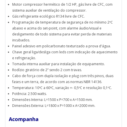
Motor compressor hermético de 1/2 HP, gás livre de CFC, com
sistema auxiliar de ventilação do compressor.
Gás refrigerante ecológico R134 livre de CFC.
Programação de temperatura de segurança de no mínimo 2ºC
abaixo e acima do set-point, com alarme áudio/visual e
desligamento de todo sistema para evitar perda de materiais
incubados.
Painel adesivo em policarbonato texturizado a prova d'água.
Chave geral liga/desliga com leds com indicação de aquecimento
e refrigeração.
Tomada interna auxiliar para instalação de equipamento.
Rodízio giratório de 2” sendo 2 com travas.
Cabo de força com dupla isolação e plug com três pinos, duas
fases e um terra, de acordo com as normas NBR 14136.
Temperatura: 10ºC a 60ºC, variação +- 0,5ºC e resolução 0,1ºC.
Potência: 2.500 watts.
Dimensões Interna: L=1500 x P=700 x A=1500 mm.
Dimensões Externa: L=1800 x P=1000 x A=2000 mm.
Acompanha