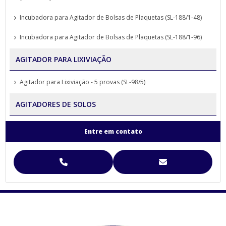
Incubadora para Agitador de Bolsas de Plaquetas (SL-188/1-48)
Incubadora para Agitador de Bolsas de Plaquetas (SL-188/1-96)
AGITADOR PARA LIXIVIAÇÃO
Agitador para Lixiviação - 5 provas (SL-98/5)
AGITADORES DE SOLOS
Agitador para Análise de Solos Proveta (SL-99)
Entre em contato
Agitador para Funil de Separação Squibb (SL-99/E-6)
Agitador para Separação de Agregados de Solo Yoder
Agitador para Separação de Agregados de Solo Yoder (SL-93)
Agitador Para Separação de Agregados de Solo Yoder - (SL-93/2T)
Agitador Proveta - 120 Provas - Análise de Solo (SL-99/120)