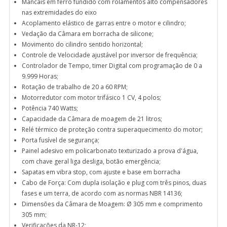
Mancais em ferro fundido com rolamentos alto compensadores
nas extremidades do eixo
Acoplamento elástico de garras entre o motor e cilindro;
Vedação da Câmara em borracha de silicone;
Movimento do cilindro sentido horizontal;
Controle de Velocidade ajustável por inversor de frequência;
Controlador de Tempo, timer Digital com programação de 0 a
9.999 Horas;
Rotação de trabalho de 20 a 60 RPM;
Motorredutor com motor trifásico 1 CV, 4 polos;
Potência 740 Watts;
Capacidade da Câmara de moagem de 21 litros;
Relé térmico de proteção contra superaquecimento do motor;
Porta fusível de segurança;
Painel adesivo em policarbonato texturizado a prova d'água,
com chave geral liga desliga, botão emergência;
Sapatas em vibra stop, com ajuste e base em borracha
Cabo de Força: Com dupla isolação e plug com três pinos, duas
fases e um terra, de acordo com as normas NBR 14136;
Dimensões da Câmara de Moagem: Ø 305 mm e comprimento
305 mm;
Verificações da NR-12;