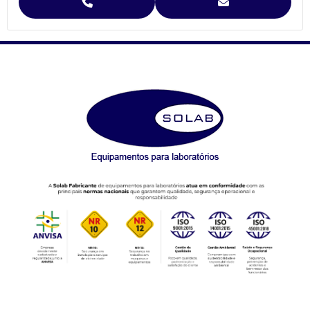
Agitador para Separação de Agregados de Solo Yoder
Agitador para Separação de Agregados de Solo Yoder (SL-93)
Agitador Para Separação de Agregados de Solo Yoder - (SL-93/2T)
Agitador Proveta - 120 Provas - Análise de Solo (SL-99/120)
Agitador Proveta - 6 Provas - Análise de Solo (SL-99/6)
AGITADORES MAGNÉTICOS
Agitador Magnético Digital com Aquecimento e Sensor Externo
(SL-92/H)
Agitador Magnético Analógico com Aquecimento (SL-91/A)
Agitador Magnético Analógico com Aquecimento 10 Provas (SL-
91/10)
Agitador Magnético Analógico com Aquecimento 3 Provas (SL-
91/3)