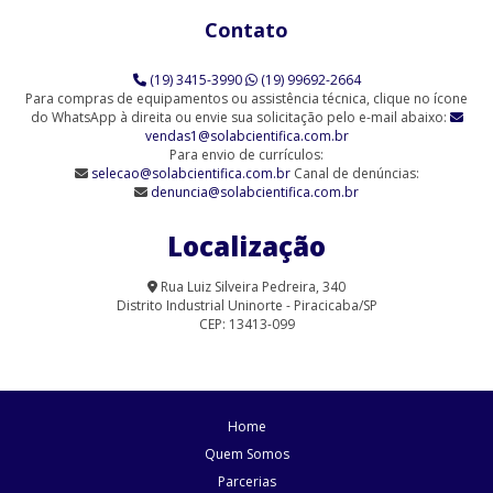
Contato
Agitador Magnético Analógico com Aquecimento 6 Provas (SL-
91/6)
(19) 3415-3990
(19) 99692-2664
Agitador Magnético Analógico sem Aquecimento (SL-90)
Para compras de equipamentos ou assistência técnica, clique no ícone
do WhatsApp à direita ou envie sua solicitação pelo e-mail abaixo:
vendas1@solabcientifica.com.br
Agitador Magnético Analógico sem Aquecimento - 6 Provas (SL-
Para envio de currículos:
90/6-Q)
selecao@solabcientifica.com.br
Canal de denúncias:
denuncia@solabcientifica.com.br
Agitador Magnético Analógico sem Aquecimento 9 Provas (SL-
90/9)
Localização
Agitador Magnético com Aquecimento Analógico (SL-91/A-H)
Rua Luiz Silveira Pedreira, 340
Distrito Industrial Uninorte - Piracicaba/SP
Agitador Magnético com Aquecimento para Laboratório | Solab
CEP: 13413-099
Agitador Magnético Digital com Aquecimento (SL-91/15)
Agitador Magnético Digital com Aquecimento (SL-91/D)
Home
Agitador Magnético Digital com Aquecimento (SL-95/D)
Quem Somos
Parcerias
Agitador Magnético Digital com Aquecimento e Sensor Externo